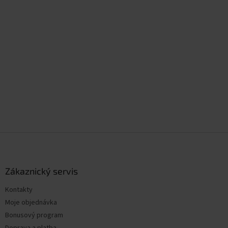
Z
á
p
a
Zákaznický servis
t
Kontakty
í
Moje objednávka
Bonusový program
Doprava a platba