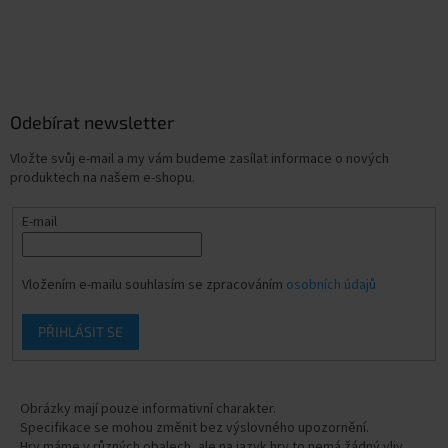
Odebírat newsletter
Vložte svůj e-mail a my vám budeme zasílat informace o nových
produktech na našem e-shopu.
E-mail
Vložením e-mailu souhlasím se zpracováním
osobních údajů
PŘIHLÁSIT SE
Obrázky mají pouze informativní charakter.
Specifikace se mohou změnit bez výslovného upozornění.
Hry máme v různých obalech, ale na jazyk hry to nemá žádný vliv.