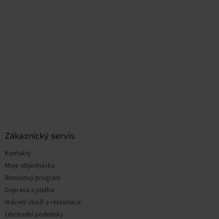
Z
á
p
a
Zákaznický servis
t
Kontakty
í
Moje objednávka
Bonusový program
Doprava a platba
Vrácení zboží a reklamace
Obchodní podmínky