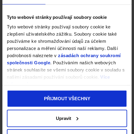
p
a
Zákaznický servis
t
Tyto webové stránky používají soubory cookie
Kontakty
í
Tyto webové stránky používají soubory cookie ke
Moje objednávka
zlepšení uživatelského zážitku. Soubory cookie také
Bonusový program
používáme ke shromažďování údajů za účelem
Doprava a platba
personalizace a měření účinnosti naší reklamy. Další
Vrácení zboží a reklamace
podrobnosti naleznete v
zásadách ochrany soukromí
Obchodní podmínky
společnosti Google
. Používáním našich webových
Podmínky vrácení do 30 dnů
stránek souhlasíte se všemi soubory cookie v souladu s
Podmínky ochrany osobních údajů a cookies
našimi zásadami používání souborů cookie.
Více
Informace před nákupem
informací
Blog
PŘIJMOUT VŠECHNY
Kontakt
Upravit
objednavky
@
prokonzole.cz