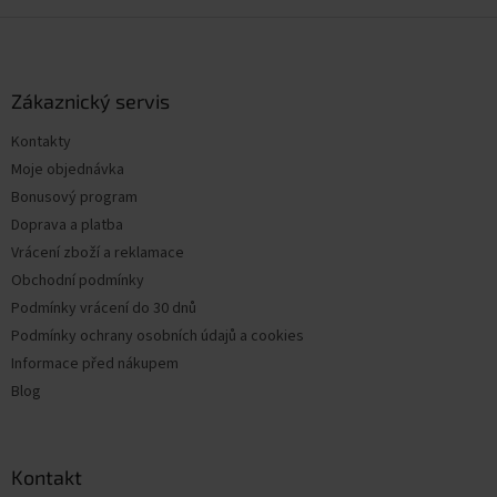
Z
á
p
a
Zákaznický servis
t
Kontakty
í
Moje objednávka
Bonusový program
Doprava a platba
Vrácení zboží a reklamace
Obchodní podmínky
Podmínky vrácení do 30 dnů
Podmínky ochrany osobních údajů a cookies
Informace před nákupem
Blog
Kontakt