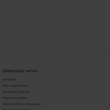
Z
á
p
a
Zákaznický servis
t
Kontakty
í
Moje objednávka
Bonusový program
Doprava a platba
Vrácení zboží a reklamace