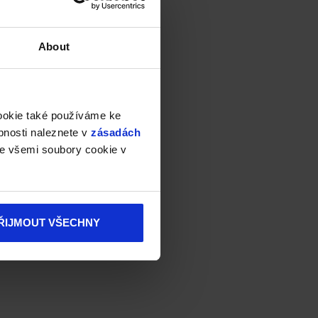
About
cookie také používáme ke
bnosti naleznete v
zásadách
e všemi soubory cookie v
ŘIJMOUT VŠECHNY