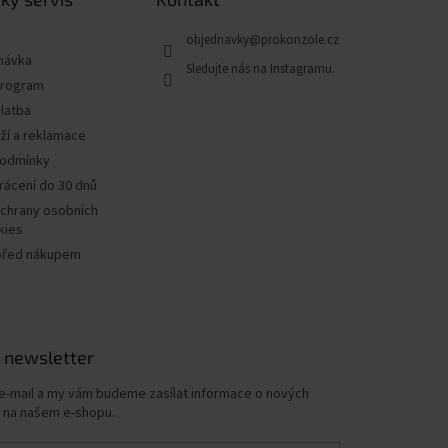
objednavky
@
prokonzole.cz
návka
program
latba
ží a reklamace
podmínky
rácení do 30 dnů
chrany osobních
kies
před nákupem
 newsletter
 e-mail a my vám budeme zasílat informace o nových
 na našem e-shopu.