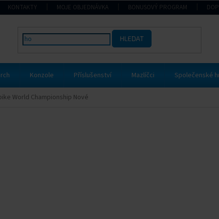
KONTAKTY
MOJE OBJEDNÁVKA
BONUSOVÝ PROGRAM
DOP
HLEDAT
rch
Konzole
Příslušenství
Mazlíčci
Společenské h
bike World Championship Nové