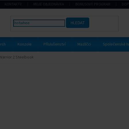
KONTAKTY
MOJE OBJEDNÁVKA
BONUSOVÝ PROGRAM
DOP
HLEDAT
rch
Konzole
Příslušenství
Mazlíčci
Společenské h
Warrior 2 Steelbook