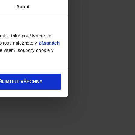
About
cookie také používáme ke
bnosti naleznete v
zásadách
e všemi soubory cookie v
ŘIJMOUT VŠECHNY