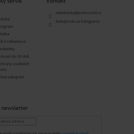
ký servis
Kontakt
objednavky
@
prokonzole.cz
návka
program
latba
ží a reklamace
podmínky
rácení do 30 dnů
chrany osobních
kies
před nákupem
 newsletter
e-mailu souhlasím se zpracováním
osobních údajů