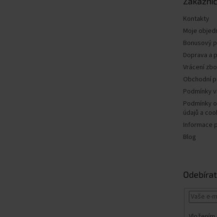
Zákaznic
í
Kontakty
Moje objed
Bonusový 
Doprava a p
Vrácení zbo
Obchodní 
Podmínky v
Podmínky o
údajů a coo
Informace 
Blog
Odebírat
Vložením 