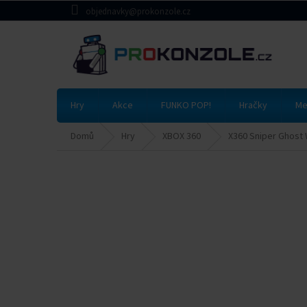
Přejít
objednavky@prokonzole.cz
na
obsah
Hry
Akce
FUNKO POP!
Hračky
Me
Domů
Hry
XBOX 360
X360 Sniper Ghost 