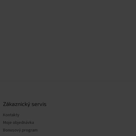
Z
á
p
a
Zákaznický servis
t
Kontakty
í
Moje objednávka
Bonusový program