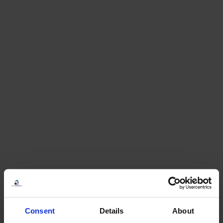
Consent
Details
About