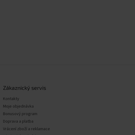
Z
á
p
a
Zákaznický servis
t
Kontakty
í
Moje objednávka
Bonusový program
Doprava a platba
Vrácení zboží a reklamace