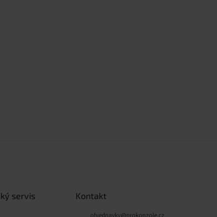
ký servis
Kontakt
objednavky
@
prokonzole.cz