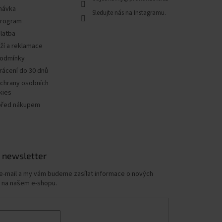
návka
program
latba
ží a reklamace
podmínky
rácení do 30 dnů
chrany osobních
kies
před nákupem
 newsletter
 e-mail a my vám budeme zasílat informace o nových
 na našem e-shopu.