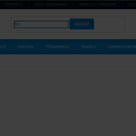
KONTAKTY
MOJE OBJEDNÁVKA
BONUSOVÝ PROGRAM
DOP
HLEDAT
rch
Konzole
Příslušenství
Mazlíčci
Společenské h