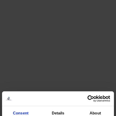
Consent
Details
About