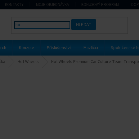
KONTAKTY
MOJE OBJEDNÁVKA
BONUSOVÝ PROGRAM
DOP
HLEDAT
rch
Konzole
Příslušenství
Mazlíčci
Společenské h
čka
Hot Wheels
Hot Wheels Premium Car Culture Team Transpor