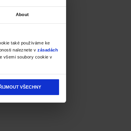
About
cookie také používáme ke
bnosti naleznete v
zásadách
e všemi soubory cookie v
ŘIJMOUT VŠECHNY