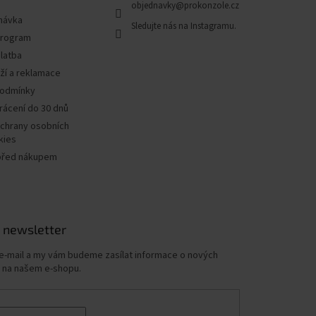
objednavky
@
prokonzole.cz
návka
program
latba
ží a reklamace
podmínky
rácení do 30 dnů
chrany osobních
kies
před nákupem
 newsletter
 e-mail a my vám budeme zasílat informace o nových
 na našem e-shopu.