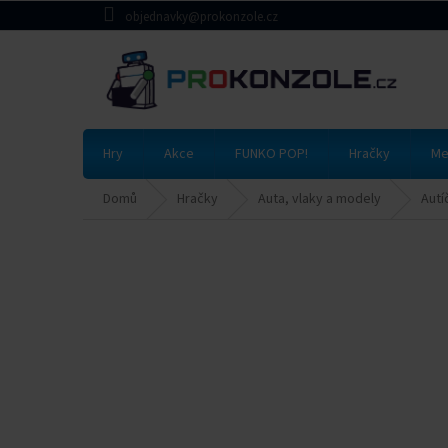
Přejít
objednavky@prokonzole.cz
na
obsah
Hry
Akce
FUNKO POP!
Hračky
Me
Domů
Hračky
Auta, vlaky a modely
Autí