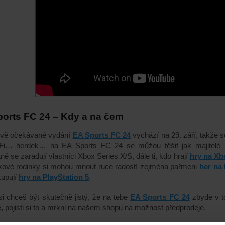
orts FC 24 – Kdy a na čem
livě očekávané vydání
EA Sports FC 24
vychází na 29. září, takže 
Fi… herdek… na EA Sports FC 24 se můžou těšit jak majitelé 
ně se zaradují vlastníci
Xbox Series X/S,
dále ti, kdo hrají
hry na
Xb
kové rodinky si mohou mnout ruce radostí zejména
pařmeni
h
er
na 
kupují
hry na PlayStation 5
.
i chceš být skutečně jistý, že na tebe
EA Sports FC 24
zbyde v to
, pojisti si to a mrkni na našem shopu na možnost předprodeje.