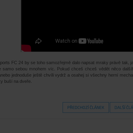
orts FC 24 by se toho samozřejmě dalo napsat mraky právě tak, j
je samo sebou mnohem víc. Pokud chceš chceš vědět něco další
, anebo jednoduše ještě chvíli vydrž a osahej si všechny herní me
ky buší na dveře.
PŘEDCHOZÍ ČLÁNEK
DALŠÍ ČL