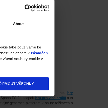
About
cookie také používáme ke
bnosti naleznete v
zásadách
e všemi soubory cookie v
ŘIJMOUT VŠECHNY
aci a EA Sports FC 24 se tak zařadí mezi
hry
 Sports FC 24 podpoří
hru pro více hráčů
a to
stejné generace platforem
v
online režimech a