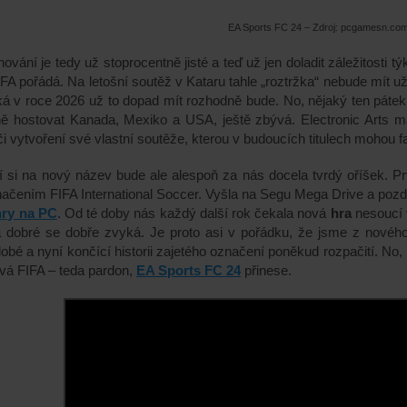
EA Sports FC 24 – Zdroj: pcgamesn.co
ování je tedy už stoprocentně jisté a teď už jen doladit záležitosti tý
IFA pořádá. Na letošní soutěž v Kataru tahle „roztržka“ nebude mít už
á v roce 2026 už to dopad mít rozhodně bude. No, nějaký ten pátek
ně hostovat
Kanada, Mexiko a US
A, ještě zbývá. Electronic Arts 
 či vytvoření své vlastní soutěže, kterou v budoucích titulech moho
 si na nový název bude ale alespoň za nás docela tvrdý oříšek. P
ačením FIFA International Soccer.
Vyšla
na Segu Mega Drive a pozd
hry na
PC
.
Od té doby nás každý další rok čekala nová
hra
nesoucí 
a dobré se dobře zvyká. Je proto asi v pořádku, že jsme z novéh
obé a nyní končící historii zajetého označení poněkud rozpačití.
No,
á FIFA – teda pardon,
EA Sports FC 24
přinese.