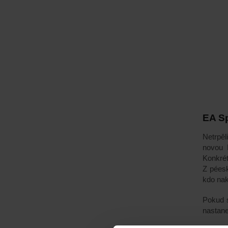
EA Sp
Netrpě
novou 
Konkrét
Z pées
kdo na
Pokud s
nastane