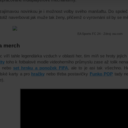
ajímavou novinkou je i možnost volby svého manšaftu. Do společ
otiž naverbovat jak muže tak ženy, přičemž o vyrovnání sil by se mě
EA Sports FC 24 - Zdroj: ea.com
a merch
c víří tahle legendárka vzduch v oblasti her, tím míň se hroty její
ty
toho k fotbalové modle videoherního průmyslu zase až tolik nena
nebo
set hrnku a ponožek FIFA
,
ale to je asi tak všechno. Ho
lské karty a pro
hračky
nebo třeba postavičky
Funko POP
tady ne
e).