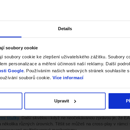
Details
ají soubory cookie
jí soubory cookie ke zlepšení uživatelského zážitku. Soubory 
em personalizace a měření účinnosti naší reklamy. Další podro
sti Google
. Používáním našich webových stránek souhlasíte s
oužívání souborů cookie.
Více informací
ports FC 24
umí česky i multiplayer
Upravit
P
nku, je to oficiální,
EA Sports FC 24
nabídne hráčům českou lokaliz
mi titulky
. Další skvělou i když ne neočekávanou zprávou je, že EA
 několika různých úrovních. Těšit se můžeš na
cross-play v rámci 
řepracované multiplayerové mechanismy.