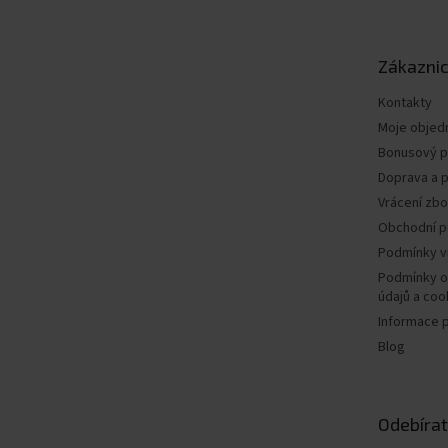
p
a
t
Zákaznic
í
Kontakty
Moje objed
Bonusový 
Doprava a p
Vrácení zbo
Obchodní 
Podmínky v
Podmínky o
údajů a coo
Informace 
Blog
Odebírat