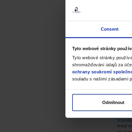
Consent
Tyto webové stránky použív
Tyto webové stránky používa
shromažďování údajů za účel
ochrany soukromí společno
souladu s našimi zásadami p
EA S
Odmítnout
Je to ve
s český
hned na
nově p