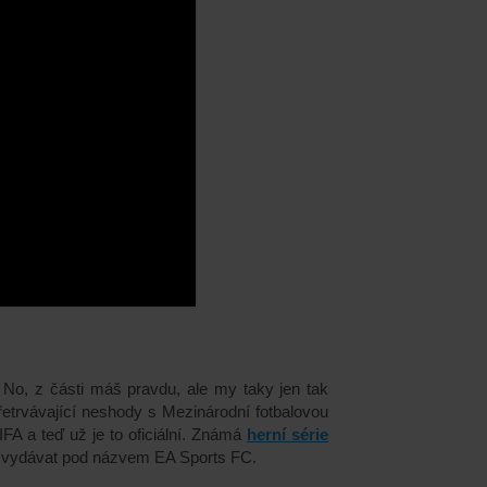
 No, z části máš pravdu, ale my taky jen tak
řetrvávající neshody s Mezinárodní fotbalovou
FA a teď už je to oficiální. Známá
herní série
y vydávat pod názvem EA Sports FC.