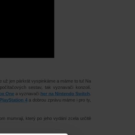
se už jen párkrát vyspinkáme a máme to tu! Na
počítačových sestav, tak vyznavači
konzolí
.
ox One
a
vyznavači
her na Nintendo Switch
.
PlayStation 4
a dobrou zprávu máme i pro ty,
m mumraji, který po jeho vydání zcela určitě