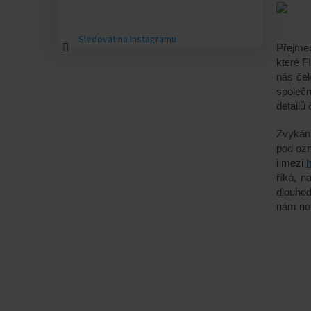
Sledovat na Instagramu
P
řejmen
které F
nás ček
společ
detailů
Zvykání
pod ozn
i mezi
říká, n
dlouhod
nám nov