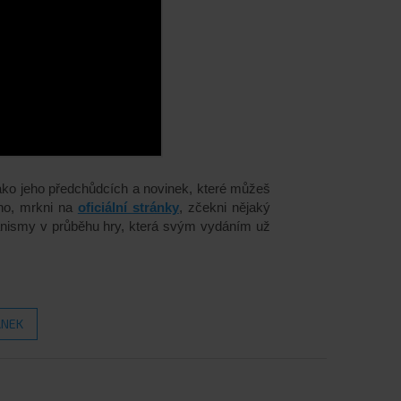
ako jeho předchůdcích a novinek, které můžeš
ho, mrkni na
oficiální stránky
, zčekni nějaký
chanismy v průběhu hry, která svým vydáním už
ÁNEK