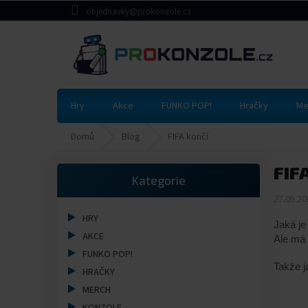
Přejít
objednavky@prokonzole.cz
na
obsah
Hry
Akce
FUNKO POP!
Hračky
Me
Domů
Blog
FIFA končí
P
FIF
Přeskočit
o
Kategorie
kategorie
s
27.09.20
t
r
HRY
Jaká je
a
AKCE
Ale má 
n
FUNKO POP!
n
Takže j
HRAČKY
í
MERCH
p