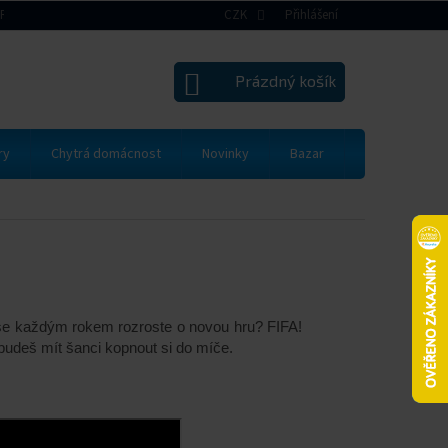
RAVA A PLATBA
VRÁCENÍ ZBOŽÍ A REKLAMACE
CZK
Přihlášení
OBCHODNÍ PODMÍNK
NÁKUPNÍ
Prázdný košík
KOŠÍK
ry
Chytrá domácnost
Novinky
Bazar
Dárkové pou
e se každým rokem rozroste o novou hru? FIFA!
s budeš mít šanci kopnout si do míče.