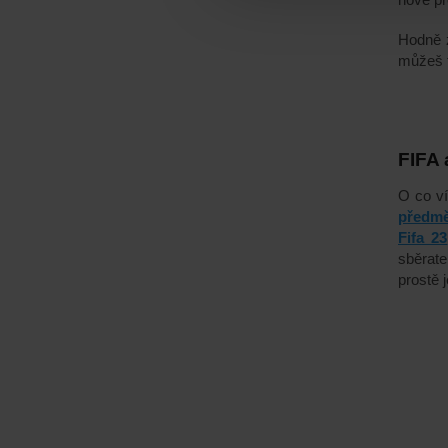
Hodně z
můžeš t
FIFA 
O co ví
předmě
Fifa 23
sběrate
prostě j