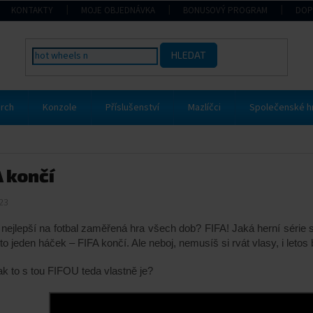
KONTAKTY
MOJE OBJEDNÁVKA
BONUSOVÝ PROGRAM
DOP
HLEDAT
rch
Konzole
Příslušenství
Mazlíčci
Společenské h
A končí
23
 nejlepší na fotbal zaměřená hra všech dob? FIFA! Jaká herní séri
to jeden háček – FIFA končí. Ale neboj, nemusíš si rvát vlasy, i leto
ak to s tou FIFOU teda vlastně je?