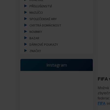
a
KONZOLE
n
PŘÍSLUŠENSTVÍ
e
MAZLÍČCI
l
SPOLEČENSKÉ HRY
CHYTRÁ DOMÁCNOST
NOVINKY
BAZAR
DÁRKOVÉ POUKAZY
ZNAČKY
Instagram
FIFA 
Možná s
zbyteč
federac
FIFA
se