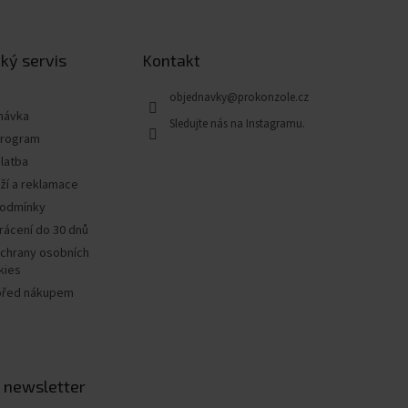
ký servis
Kontakt
objednavky
@
prokonzole.cz
návka
program
latba
ží a reklamace
podmínky
rácení do 30 dnů
chrany osobních
kies
před nákupem
 newsletter