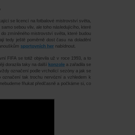
m
kající se licencí na fotbalové mistrovství světa,
 samo sebou vliv, ale toho následujícího, které
 do zmíněného mistrovství světa, které budou
mají tedy ještě poměrně dost času na doladění
u fanouškům
sportovních her
nabídnout.
rvní FIFA se
totiž
objevila už v roce 1993, a to
ěji
dorazila taky na
další
konzole
a
zařadila se
vždy označení podle vrcholící sezóny a jak se
o označení tak trochu nervózní a vzhledem k
 nebudeme fňukat předčasně a počkáme si, co