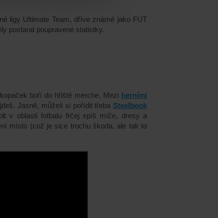
né ligy Ultimate Team, dříve známé jako FUT
ly postarat poupravené statistky.
ch kopaček boří do hřiště merche. Mezi
herními
jdeš. Jasně, můžeš si pořídit třeba
Steelbook
lt v oblasti fotbalu frčej spíš míče, dresy a
ní místo (což je sice trochu škoda, ale tak to