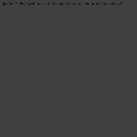
jiného? Skvělých her u náš najdeš hafec, tak proč spekulovat?