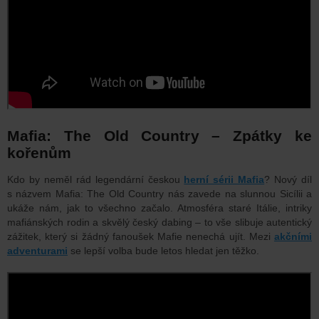
Mafia: The Old Country – Zpátky ke
kořenům
Kdo by neměl rád legendární českou
herní sérii Mafia
? Nový díl
s názvem Mafia: The Old Country nás zavede na slunnou Sicílii a
ukáže nám, jak to všechno začalo. Atmosféra staré Itálie, intriky
mafiánských rodin a skvělý český dabing – to vše slibuje autentický
zážitek, který si žádný fanoušek Mafie nenechá ujít. Mezi
akčními
adventurami
se lepší volba bude letos hledat jen těžko.