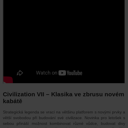
Civilization VII – Klasika ve zbrusu novém
kabátě
Strategická legenda se vrací na většinu platforem s novými prvky a
větší svobodou při budování své civilizace. Novinka pro letošek s
sebou přináší možnost kombinovat různé vůdce, budovat divy