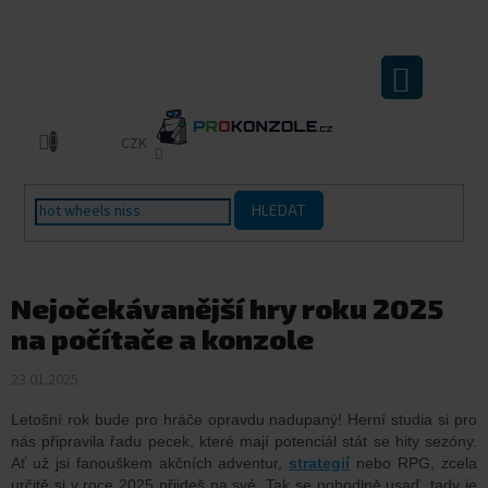
Přejít
na
obsah
NÁKUPNÍ
KOŠÍK
CZK
HLEDAT
Nejočekávanější hry roku 2025
na počítače a konzole
23.01.2025
Letošní rok bude pro hráče opravdu nadupaný! Herní studia si pro
nás připravila řadu pecek, které mají potenciál stát se hity sezóny.
Ať už jsi fanouškem akčních adventur,
strategií
nebo RPG, zcela
určitě si v roce 2025 přijdeš na své. Tak se pohodlně usaď, tady je