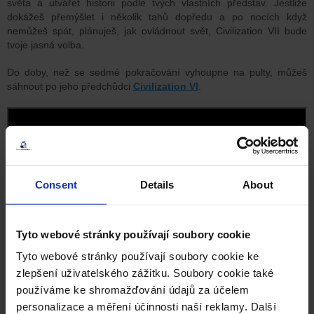
světa a utvářet historii podle tvých vlastních představ. Jestliže
dokážeš přemýšlet i několik tahů dopředu a po nocích když
nemůžeš spát, plánuješ, jak ovládnout svět, Civilization VII bude
tvoje jasná volba.
Do doby, než se sedmé pokračování vyhoupne na pulty, můžeš
sáhnout po jeho předchůdci
Civilization VI
.
Consent
Details
About
Tyto webové stránky používají soubory cookie
Tyto webové stránky používají soubory cookie ke
zlepšení uživatelského zážitku. Soubory cookie také
používáme ke shromažďování údajů za účelem
personalizace a měření účinnosti naší reklamy. Další