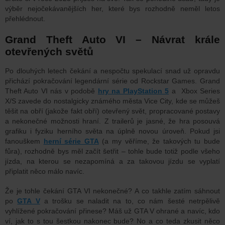
výběr nejočekávanějších her, které bys rozhodně neměl letos
přehlédnout.
Grand Theft Auto VI – Návrat krále
otevřených světů
Po dlouhých letech čekání a nespočtu spekulací snad už opravdu
přichází pokračování legendární série od Rockstar Games. Grand
Theft Auto VI nás v podobě
hry na PlayStation 5
a Xbox Series
X/S zavede do nostalgicky známého města Vice City, kde se můžeš
těšit na obří (jakože fakt obří) otevřený svět, propracované postavy
a nekonečné možnosti hraní. Z trailerů je jasné, že hra posouvá
grafiku i fyziku herního světa na úplně novou úroveň. Pokud jsi
fanouškem
herní série GTA
(a my věříme, že takových tu bude
fůra), rozhodně bys měl začít šetřit – tohle bude totiž podle všeho
jízda, na kterou se nezapomíná a za takovou jízdu se vyplatí
připlatit něco málo navíc.
Že je tohle čekání GTA VI nekonečné? A co takhle zatím sáhnout
po
GTA V
a trošku se naladit na to, co nám šesté netrpělivě
vyhlížené pokračování přinese? Máš už GTA V ohrané a navíc, kdo
ví, jak to s tou šestkou nakonec bude? No a co teda zkusit něco