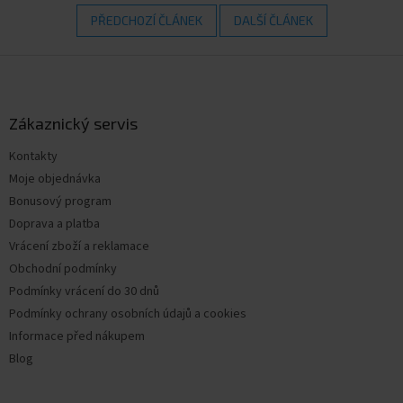
PŘEDCHOZÍ ČLÁNEK
DALŠÍ ČLÁNEK
Z
á
p
a
Zákaznický servis
t
Kontakty
í
Moje objednávka
Bonusový program
Doprava a platba
Vrácení zboží a reklamace
Obchodní podmínky
Podmínky vrácení do 30 dnů
Podmínky ochrany osobních údajů a cookies
Informace před nákupem
Blog