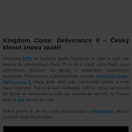
Kingdom Come: Deliverance II – Český
klenot znovu zazáří
Historické
RPG
od českého studia Warhorse se vrací a opět nás
zavede do středověkých Čech. První díl si získal srdce hráčů svou
autenticitou, důrazem na detaily a realistickým soubojovým
systémem. Pokračování s jednoduchým názvem
Kingdom Come:
Deliverance II
slibuje ještě větší svět, rozvinutější příběh a nové
herní možnosti. Pokud tě baví realistická historie, chceš se ponořit
do života ve středověku a máš rád romantické výhledy na Trosky,
tohle je
hra
přesně pro tebe.
Dobrá zpráva je, že si ji u nás můžeš koupit v
předprodeji
, takže ti
ji prostě nikdo nevyfoukne!