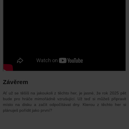
Závěrem
Ať už se těšíš na jakoukoli z těchto her, je jasné, že rok 2025 pět
bude pro hráče mimořádně vzrušující. Už teď si můžeš připravit
místo na disku a začít odpočítávat dny. Kterou z těchto her si
plánuješ pořídit jako první?