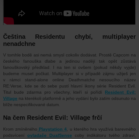
Čeština Residentu chybí, multiplayer
nenadchne
V tomhle bodě asi nemá smysl cokoliv dodávat. Prostě Capcom na
českého fanouška dlabe a jedinou nadějí tak opět zůstává
fanouškovský předklad. I na ten si ovšem (pokud někdy vyjde)
budeme muset počkat. Multiplayer si v případě zájmu užiješ jen
v rámci stand-alone online Deathmatche nesoucího název
RE:Verse, kde se do sebe pustí hlavní ikony série Resident Evil.
Titul bude zdarma pro všechny, kteří si pořídí
Resident Evil:
Village
na kterékoli platformě a jeho vydání bylo zatím odsunuto na
blíže nespecifikované datum.
Na čem Resident Evil: Village frčí
Krom zmíněného
Playstation 4
, u kterého hra využívá barevného
podsvícení
ovladače DualSense
coby indikátoru tvého zdraví,