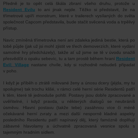
Předně je to opět celá škála zbraní všeho druhu, protože u
Resident Evilu
to ani jinak nejde. Těžko si představit, že na
třímetrové upíří monstrum, které v trailerech vysílaných do světa
společnost Capcom představila, bude stačit svěcená voda a trpělivý
přístup.
Navíc zmíněná třímetrovka není ani zdaleka jediná bestie, která po
tobě půjde (jak už jsi mohl zjistit ve třech demoverzích, které vydání
samotné hry předcházely), takže ať už jsme se tě v úvodu snažili
přesvědčit o opaku sebevíc, tu a tam prostě během hraní
Resident
Evil: Village
nastane chvíle, kdy si rozhodně nebudeš připadat
v poho.
I když je příběh o ztrátě milované ženy a únosu dcery (jéjda, my tu
spoilujme) tak trochu klišé, v rámci celé herní série Residentů patří
k těm, které tě jednoduše pohltí. Postavy jsou dobře zpracované a
uvěřitelné, i když pravda, u některých dialogů se neubráníš
úsměvu. Hlavní postavu (takže tebe) zasáhnou více či méně
očekávané herní zvraty a mezi další nesporně kladné aspekty
posledního Residentu patří napínavý děj, který famózně doplňují
zábavné hlavolamy a úchvatně zpracovaná vesnice spolu s
tajemným hradním sídlem.