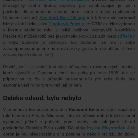
strašpytlíky všeho druhu, špatnou pro zombíkobíjce je, že i
poslední díl všeobecně známé herní série z dílny společnosti
Capcom nazvaný
Resident Evil: Village
má k hororové
survival
hře
asi tak blízko, jako
Tlapková Patrola
ke
GTA
čku.
Hru vydanou
v květnu letošního roku k velké nelibosti vyznavačů klasických
Residentů můžeš totiž bez jakýchkoliv okolků zařadit mezi
střílečky
a když budeme jó velkorysí, tak dodáme, že má v sobě
zakomponované jemné hororové prvky (jenže to má občas i hlavní
zpravodajská relace, že?).
Prostě, jestli jsi skalní fanoušek děsuplných residenských prvotin,
které vývojáři z Capcomu chrlili na pulty po roce 1996, tak se
připrav na to, že v případě poslední dílu pro tebe bude hra
samotná větším hororem než její příběh.
Daleko odsud, bylo nebylo
V příběhové linii posledního dílu
Resident Evilu
se opět vžiješ do
role blonďáka Ethana Winterse, aby sis děsivé dobrodružství mohl
vychutnat pěkně z pohledu první osoby tak, jak jsme už od
posledního Residen Evilu zvyklí. Děj téhle
hry na Playstation 4
tě
oproti jejímu předchozímu dílu posune o několik let dál, do doby,