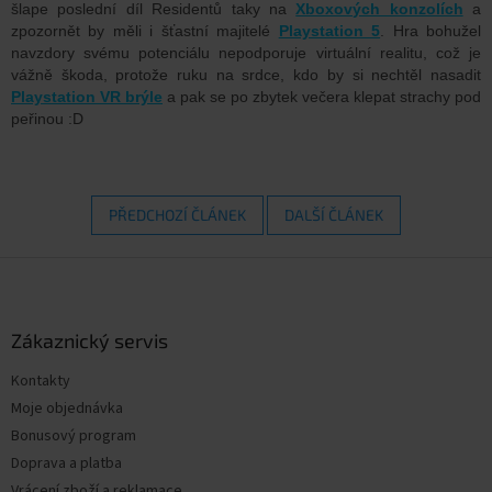
šlape poslední díl Residentů taky na
Xboxových konzolích
a
zpozornět by měli i šťastní majitelé
Playstation 5
. Hra bohužel
navzdory svému potenciálu nepodporuje virtuální realitu, což je
vážně škoda, protože ruku na srdce, kdo by si nechtěl nasadit
Playstation VR brýle
a pak se po zbytek večera klepat strachy pod
peřinou :D
PŘEDCHOZÍ ČLÁNEK
DALŠÍ ČLÁNEK
Z
á
p
a
Zákaznický servis
t
Kontakty
í
Moje objednávka
Bonusový program
Doprava a platba
Vrácení zboží a reklamace