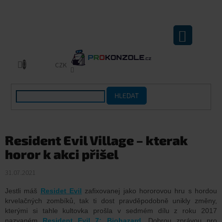
Přejít
na
obsah
NÁKUPNÍ
KOŠÍK
CZK
HLEDAT
Resident Evil Village – kterak
horor k akci přišel
31.07.2021
Jestli máš
Residet Evil
zafixovanej jako hororovou hru s hordou
krvelačných zombíků, tak ti dost pravděpodobně unikly změny,
kterými si tahle kultovka prošla v sedmém dílu z roku 2017
nazvaném
Resident Evil 7: Biohazard
. Dobrou zprávou pro