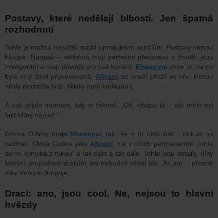
Postavy, které nedělají blbosti. Jen špatná
rozhodnutí
Tohle je možná největší rozdíl oproti jiným seriálům. Postavy nejsou
hloupé. Naopak – většinou mají perfektní představu o životě, jsou
inteligentní a mají důvody pro své konání.
Rhaenyra
chce to, na co
byla celý život připravovaná.
Alicent
se snaží přežít ve hře, kterou
nikdy nechtěla hrát. Nikdo není karikatura.
A pak přijde moment, kdy si řekneš: „OK, chápu tě… ale tohle byl
fakt blbej nápad.“
Emma D'Arcy hraje
Rhaenyru
tak, že z ní cítíš klid… dokud ho
neztratí. Olivia Cooke jako
Alicent
má v očích permanentní „tohle
se mi vymyká z rukou“ a tak dále a tak dále. Tohle jsou detaily, díky
kterým propadneš drakům ani nebudeš vědět jak. Jo, joo… přesně
díky tomu to funguje.
Draci: ano, jsou cool. Ne, nejsou to hlavní
hvězdy