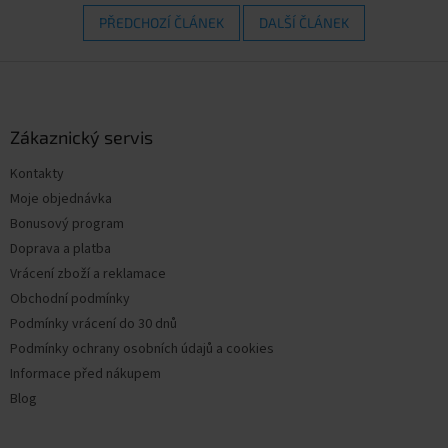
PŘEDCHOZÍ ČLÁNEK
DALŠÍ ČLÁNEK
Z
á
p
a
Zákaznický servis
t
Kontakty
í
Moje objednávka
Bonusový program
Doprava a platba
Vrácení zboží a reklamace
Obchodní podmínky
Podmínky vrácení do 30 dnů
Podmínky ochrany osobních údajů a cookies
Informace před nákupem
Blog