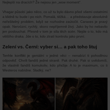
Nejlepší na dracích? Že nejsou jen „wow moment“.
Vhagar působí jako něco, co už tu bylo dávno před všemi ostatními
a klidně tu bude i po nich. Pomalá, těžká… a představuje absolutně
neřešitelný problém, když se rozhodne zaútočit. Caraxes je pravý
opak. Nervózní, rychlý, skoro nepříjemně živý. Jako by ho nebavilo
jen poslouchat. Přesně v tom je síla těch scén. Nejde o to, kdo má
většího draka. Jde o to, kdo ztratí kontrolu jako první.
Zelení vs. Černí: vyber si… a pak toho lituj
Tenhle konflikt je geniální v jedné věci – nenabízí ti pohodlnou
odpověď. Chvíli fandíš jedné straně. Pak druhé. Pak si uvědomíš,
že vlastně fandíš komukoliv, kdo přežije. A to je maximum, co ti
Westeros nabídne. Sladký, ne?