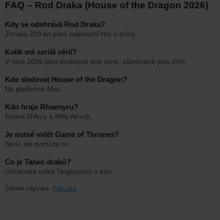
FAQ – Rod Draka (House of the Dragon 2026)
Kdy se odehrává Rod Draka?
Zhruba 200 let před událostmi Hry o trůny.
Kolik má seriál sérií?
V roce 2026 jsou dostupné dvě série, plánované jsou čtyři.
Kde sledovat House of the Dragon?
Na platformě Max.
Kdo hraje Rhaenyru?
Emma D’Arcy a Milly Alcock.
Je nutné vidět Game of Thrones?
Není, ale pomůže to.
Co je Tanec draků?
Občanská válka Targaryenů o trůn.
Článek napsala:
Paliczka