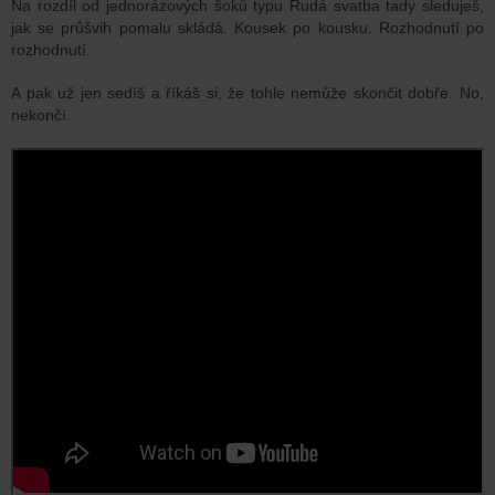
Na rozdíl od jednorázových šoků typu Rudá svatba tady sleduješ,
jak se průšvih pomalu skládá. Kousek po kousku. Rozhodnutí po
rozhodnutí.
A pak už jen sedíš a říkáš si, že tohle nemůže skončit dobře. No,
nekončí.