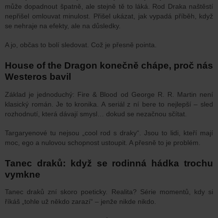
může dopadnout špatně, ale stejně tě to láká. Rod Draka naštěstí
nepřišel omlouvat minulost. Přišel ukázat, jak vypadá příběh, když
se nehraje na efekty, ale na důsledky.
A jo, občas to bolí sledovat. Což je přesně pointa.
House of the Dragon konečně chápe, proč nás
Westeros bavil
Základ je jednoduchý: Fire & Blood od George R. R. Martin není
klasický román. Je to kronika. A seriál z ní bere to nejlepší – sled
rozhodnutí, která dávají smysl… dokud se nezačnou sčítat.
Targaryenové tu nejsou „cool rod s draky“. Jsou to lidi, kteří mají
moc, ego a nulovou schopnost ustoupit. A přesně to je problém.
Tanec draků: když se rodinná hádka trochu
vymkne
Tanec draků zní skoro poeticky. Realita? Série momentů, kdy si
říkáš „tohle už někdo zarazí“ – jenže nikde nikdo.