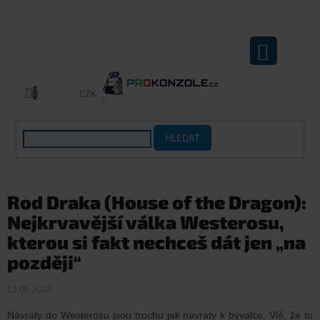
Přejít
na
obsah
NÁKUPNÍ
KOŠÍK
CZK
HLEDAT
Rod Draka (House of the Dragon):
Nejkrvavější válka Westerosu,
kterou si fakt nechceš dát jen „na
později“
12.05.2026
Návraty do Westerosu jsou trochu jak návraty k bývalce. Víš, že to