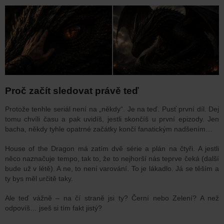
Proč začít sledovat právě teď
Protože tenhle seriál není na „někdy“. Je na teď. Pusť první díl. Dej
tomu chvíli času a pak uvidíš, jestli skončíš u první epizody. Jen
bacha, někdy tyhle opatrné začátky končí fanatickým nadšením…
House of the Dragon má zatím dvě série a plán na čtyři. A jestli
něco naznačuje tempo, tak to, že to nejhorší nás teprve čeká (další
bude už v létě). A ne, to není varování. To je lákadlo. Já se těším a
ty bys měl určitě taky.
Ale teď vážně – na čí straně jsi ty? Černí nebo Zelení? A než
odpovíš… jseš si tím fakt jistý?