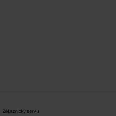
Z
á
p
a
Zákaznický servis