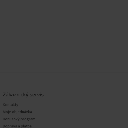
Z
á
p
a
Zákaznický servis
t
Kontakty
í
Moje objednávka
Bonusový program
Doprava a platba