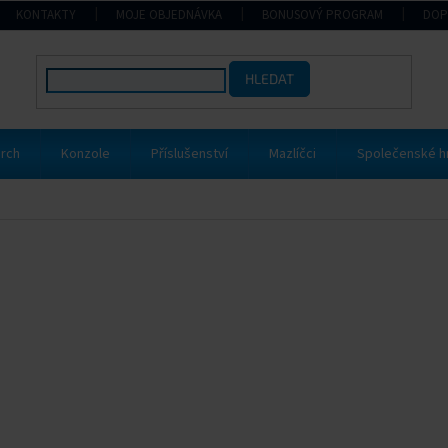
KONTAKTY
MOJE OBJEDNÁVKA
BONUSOVÝ PROGRAM
DOP
HLEDAT
rch
Konzole
Příslušenství
Mazlíčci
Společenské h