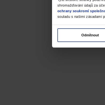
shromažďování údajů za účel
ochrany soukromí společno
souladu s našimi zásadami p
Odmítnout