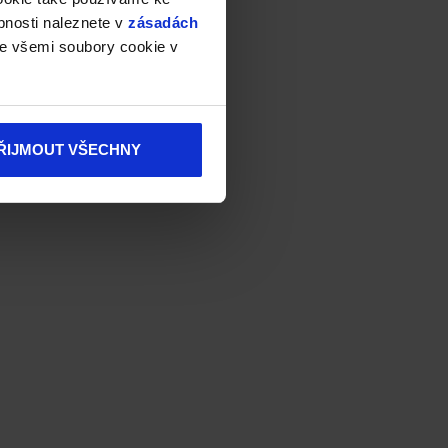
bnosti naleznete v
zásadách
e všemi soubory cookie v
ŘIJMOUT VŠECHNY