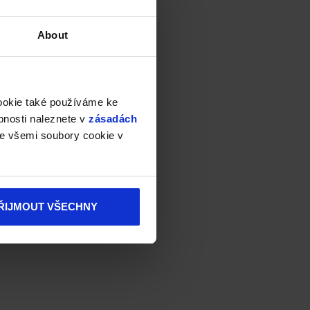
About
cookie také používáme ke
bnosti naleznete v
zásadách
e všemi soubory cookie v
ŘIJMOUT VŠECHNY