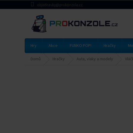
Přejít
objednavky@prokonzole.cz
na
obsah
Hry
Akce
FUNKO POP!
Hračky
Me
Domů
Hračky
Auta, vlaky a modely
Vláč