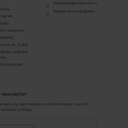
objednavky
@
prokonzole.cz
návka
program
latba
ží a reklamace
podmínky
rácení do 30 dnů
chrany osobních
kies
před nákupem
 newsletter
 e-mail a my vám budeme zasílat informace o nových
 na našem e-shopu.