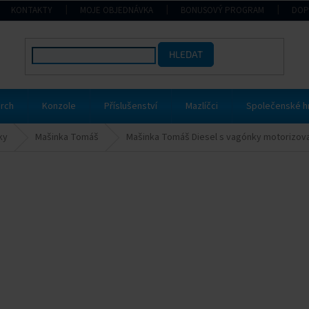
KONTAKTY
MOJE OBJEDNÁVKA
BONUSOVÝ PROGRAM
DOP
HLEDAT
rch
Konzole
Příslušenství
Mazlíčci
Společenské h
ky
Mašinka Tomáš
Mašinka Tomáš Diesel s vagónky motorizov