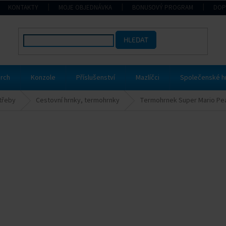
KONTAKTY
MOJE OBJEDNÁVKA
BONUSOVÝ PROGRAM
DOP
HLEDAT
rch
Konzole
Příslušenství
Mazlíčci
Společenské h
třeby
Cestovní hrnky, termohrnky
Termohrnek Super Mario Pe