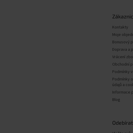
a
t
Zákaznic
í
Kontakty
Moje objed
Bonusový 
Doprava a p
Vrácení zbo
Obchodní 
Podmínky v
Podmínky o
údajů a coo
Informace 
Blog
Odebírat