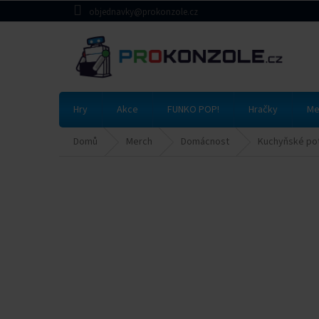
Přejít
objednavky@prokonzole.cz
na
obsah
Hry
Akce
FUNKO POP!
Hračky
Me
Domů
Merch
Domácnost
Kuchyňské po