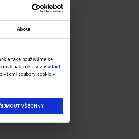
About
cookie také používáme ke
bnosti naleznete v
zásadách
e všemi soubory cookie v
ŘIJMOUT VŠECHNY