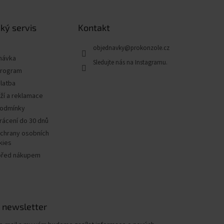
ký servis
Kontakt
objednavky
@
prokonzole.cz
návka
program
latba
ží a reklamace
podmínky
rácení do 30 dnů
chrany osobních
kies
před nákupem
 newsletter