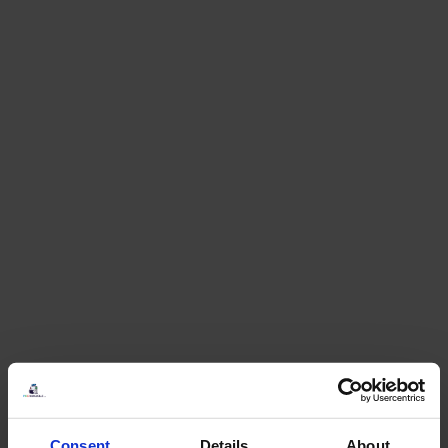
Consent
Details
About