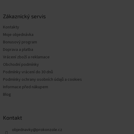
á
p
a
Zákaznický servis
t
Kontakty
í
Moje objednávka
Bonusový program
Doprava a platba
Vrácení zboží a reklamace
Obchodní podmínky
Podmínky vrácení do 30 dnů
Podmínky ochrany osobních údajů a cookies
Informace před nákupem
Blog
Kontakt
objednavky
@
prokonzole.cz