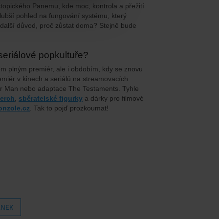
opického Panemu, kde moc, kontrola a přežití
 hlubší pohled na fungování systému, který
 další důvod, proč zůstat doma? Stejně bude
 seriálové popkultuře?
m plným premiér, ale i obdobím, kdy se znovu
miér v kinech a seriálů na streamovacích
nder Man nebo adaptace The Testaments. Tyhle
erch
,
sběratelské figurky
a dárky pro filmové
nzole.cz
. Tak to pojď prozkoumat!
ÁNEK