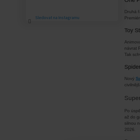
Druhá 
Sledovat na Instagramu
Premiéra
Toy St
Animova
návrat 
Tak sch
Spide
Nový
S
civilně
Super
Po úsp
až do g
silnou 
2026.