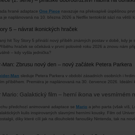
řada hrané adaptace
One Piece
navazuje na překvapivě úspěšnou první 
 je naplánovaná na 10. března 2026 a Netflix tentokrát sází na větší lo
ory 5 – návrat ikonických hraček
ný hit Toy Story 5 přináší nový příběh známých postav v době, kdy je sv
Příběhu hraček se očekává v první polovině roku 2026 a znovu nám připo
válně – kdy vyšla jednička?
r-Man: Zbrusu nový den – nový začátek Petera Parkera
pider-Man
sleduje Petera Parkera v období zásadních osobních i hrdi
jším příběhem. Premiéra je naplánovaná na 30. července 2026. Ideální
 Mario: Galaktický film – herní ikona ve vesmírném 
ěchu předchozí animované adaptace se
Mario
a jeho parta (však víš, 
alaktických kulis inspirovaných slavnými herními kousky. Film od Unive
nostalgii, díky které cílí jak na dlouholeté fanoušky Nintenda, tak na 