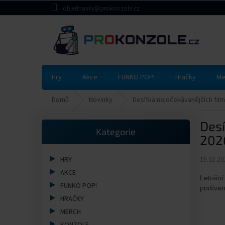
Přejít
objednavky@prokonzole.cz
na
obsah
Hry
Akce
FUNKO POP!
Hračky
Me
Domů
Novinky
Desítka nejočekávanějších fil
P
Desí
Přeskočit
o
Kategorie
kategorie
s
202
t
r
19.02.20
HRY
a
AKCE
Letošní
n
FUNKO POP!
podívan
n
HRAČKY
í
MERCH
p