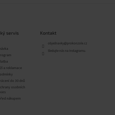
ký servis
Kontakt
objednavky
@
prokonzole.cz
návka
program
latba
ží a reklamace
podmínky
rácení do 30 dnů
chrany osobních
kies
před nákupem