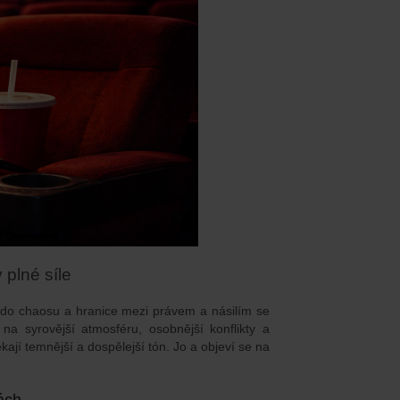
 plné síle
 do chaosu a hranice mezi právem a násilím se
 na syrovější atmosféru, osobnější konflikty a
ekají temnější a dospělejší tón. Jo a objeví se na
ách