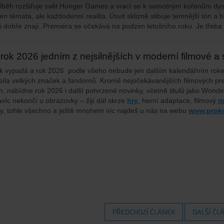
íběh rozšiřuje svět Hunger Games a vrací se k samotným kořenům dyst
jen témata, ale každodenní realita. Úsvit sklizně slibuje temnější tón a
i dobře znají. Premiéra se očekává na podzim letošního roku. Je třeba
rok 2026 jedním z nejsilnějších v moderní filmové a
ak vypadá a rok 2026 podle všeho nebude jen dalším kalendářním roke
 síla velkých značek a fandomů. Kromě nejočekávanějších filmových pre
h, nabídne rok 2026 i další potvrzené novinky, včetně titulů jako Wo
avíc nekončí u obrazovky – žijí dál skrze
hry
, herní adaptace, filmový
m
y, tohle všechno a ještě mnohem víc najdeš u nás na webu
www.proko
PŘEDCHOZÍ ČLÁNEK
DALŠÍ ČL