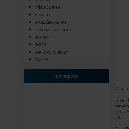
a
KONZOLE
n
PŘÍSLUŠENSTVÍ
e
MAZLÍČCI
l
SPOLEČENSKÉ HRY
CHYTRÁ DOMÁCNOST
NOVINKY
BAZAR
DÁRKOVÉ POUKAZY
ZNAČKY
Instagram
Dared
Příběh 
nebezpe
výrazněj
jaře.
One Pi