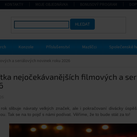
KONTAKTY
MOJE OBJEDNÁVKA
BONUSOVÝ PROGRAM
DOP
HLEDAT
rch
Konzole
Příslušenství
Mazlíčci
Společenské h
mových a seriálových novinek roku 2026
tka nejočekávanějších filmových a ser
6
26
 rok slibuje návraty velkých značek, ale i pokračovaní divácky úspěšný
ou. Tak se na to pojď s námi podívat. Věříme, že to bude stát za to!