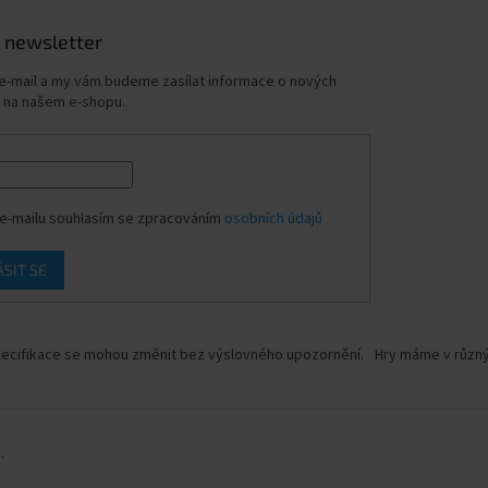
 newsletter
 e-mail a my vám budeme zasílat informace o nových
 na našem e-shopu.
e-mailu souhlasím se zpracováním
osobních údajů
ÁSIT SE
ecifikace se mohou změnit bez výslovného upozornění.
Hry máme v různýc
.