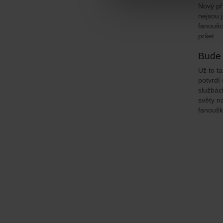
Nový př
nejsou 
fanoušc
pršet.
Bude 
Už to t
potvrdí
službác
světy n
fanoušk