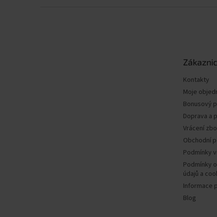
Z
á
p
a
t
Zákaznic
í
Kontakty
Moje objed
Bonusový 
Doprava a p
Vrácení zbo
Obchodní 
Podmínky v
Podmínky o
údajů a coo
Informace 
Blog