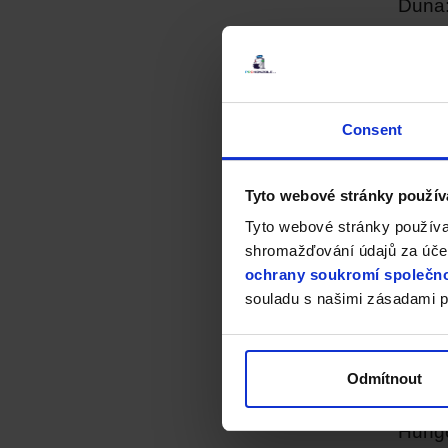
Duna:
Závěrečn
míří do 
dlouho 
Aveng
Consent
Další z
Avenge
postavy
Tyto webové stránky použív
Tyto webové stránky používa
Juman
shromažďování údajů za účel
Pokračo
ochrany soukromí společno
hry urč
souladu s našimi zásadami p
Rod d
Třetí sé
moc. Pr
Odmítnout
Západoz
Hunge