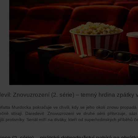
evil: Znovuzrození (2. série) – temný hrdina zpátky v
Matta Murdocka pokračuje ve chvíli, kdy se jeho okolí znovu propadá
čně stírají.
Daredevil: Znovuzrození
ve druhé sérii přitvrzuje, sází
ší protivníky. Seriál míří na diváky, kteří od superhrdinských příběhů č
ece (2. série) – pirátské dobrodružství nabírá na obrátk