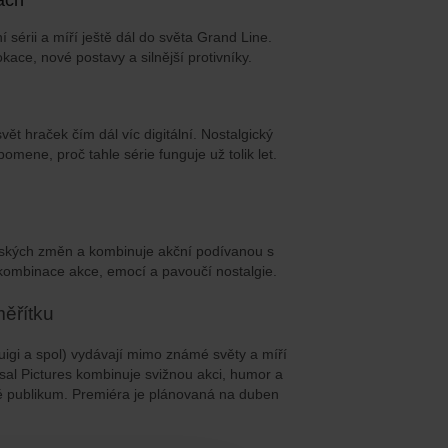
sérii a míří ještě dál do světa Grand Line.
kace, nové postavy a silnější protivníky.
ět hraček čím dál víc digitální. Nostalgický
mene, proč tahle série funguje už tolik let.
nských změn a kombinuje akční podívanou s
 kombinace akce, emocí a pavoučí nostalgie.
měřítku
Luigi a spol) vydávají mimo známé světy a míří
rsal Pictures kombinuje svižnou akci, humor a
nové publikum. Premiéra je plánovaná na duben