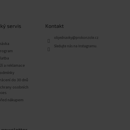
ký servis
Kontakt
objednavky
@
prokonzole.cz
návka
program
latba
ží a reklamace
podmínky
rácení do 30 dnů
chrany osobních
kies
před nákupem
 newsletter