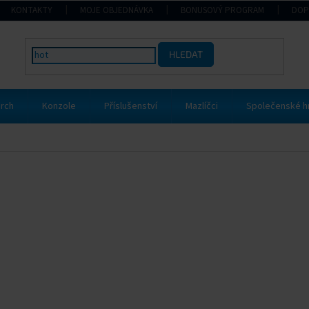
KONTAKTY
MOJE OBJEDNÁVKA
BONUSOVÝ PROGRAM
DOP
HLEDAT
rch
Konzole
Příslušenství
Mazlíčci
Společenské h