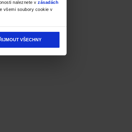
bnosti naleznete v
zásadách
e všemi soubory cookie v
ŘIJMOUT VŠECHNY