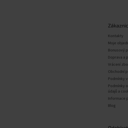
á
p
a
t
Zákaznic
í
Kontakty
Moje objed
Bonusový 
Doprava a p
Vrácení zbo
Obchodní 
Podmínky v
Podmínky o
údajů a coo
Informace 
Blog
Odebírat