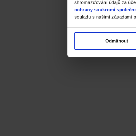
shromažďování údajů za účel
ochrany soukromí společno
souladu s našimi zásadami p
Odmítnout