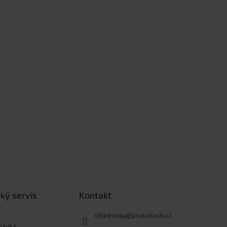
ký servis
Kontakt
objednavky
@
prokonzole.cz
návka