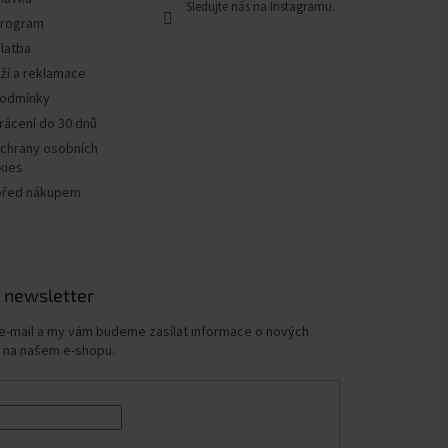
program
latba
ží a reklamace
podmínky
rácení do 30 dnů
chrany osobních
kies
před nákupem
 newsletter
 e-mail a my vám budeme zasílat informace o nových
 na našem e-shopu.