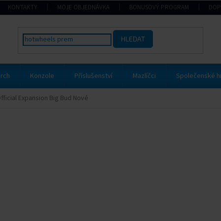
KONTAKTY
MOJE OBJEDNÁVKA
BONUSOVÝ PROGRAM
DOP
HLEDAT
rch
Konzole
Příslušenství
Mazlíčci
Společenské h
fficial Expansion Big Bud Nové