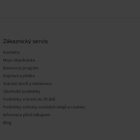
Z
á
p
a
Zákaznický servis
t
Kontakty
í
Moje objednávka
Bonusový program
Doprava a platba
Vrácení zboží a reklamace
Obchodní podmínky
Podmínky vrácení do 30 dnů
Podmínky ochrany osobních údajů a cookies
Informace před nákupem
Blog