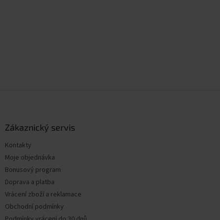
Z
á
p
a
Zákaznický servis
t
Kontakty
í
Moje objednávka
Bonusový program
Doprava a platba
Vrácení zboží a reklamace
Obchodní podmínky
Podmínky vrácení do 30 dnů