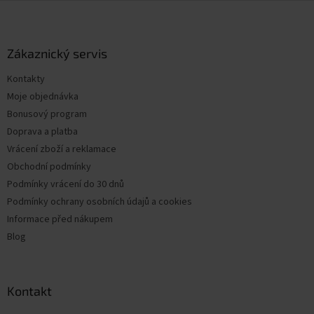
Z
á
p
a
Zákaznický servis
t
Kontakty
í
Moje objednávka
Bonusový program
Doprava a platba
Vrácení zboží a reklamace
Obchodní podmínky
Podmínky vrácení do 30 dnů
Podmínky ochrany osobních údajů a cookies
Informace před nákupem
Blog
Kontakt