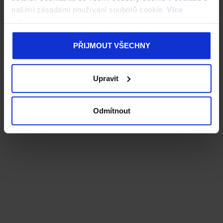
našimi zásadami používání souborů cookie.
Více
informací
PŘIJMOUT VŠECHNY
Upravit
Odmítnout