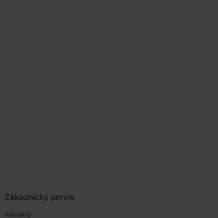
Z
á
p
a
Zákaznický servis
t
Kontakty
í