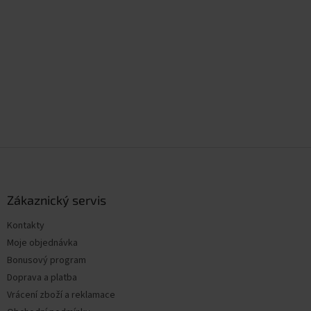
Z
á
p
a
Zákaznický servis
t
Kontakty
í
Moje objednávka
Bonusový program
Doprava a platba
Vrácení zboží a reklamace