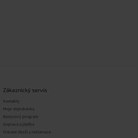
Z
á
p
a
Zákaznický servis
t
Kontakty
í
Moje objednávka
Bonusový program
Doprava a platba
Vrácení zboží a reklamace