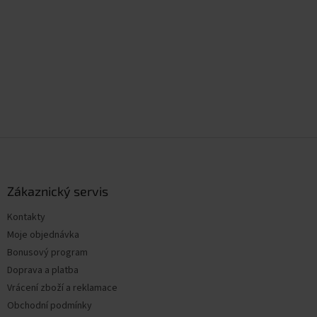
Z
á
p
a
Zákaznický servis
t
Kontakty
í
Moje objednávka
Bonusový program
Doprava a platba
Vrácení zboží a reklamace
Obchodní podmínky