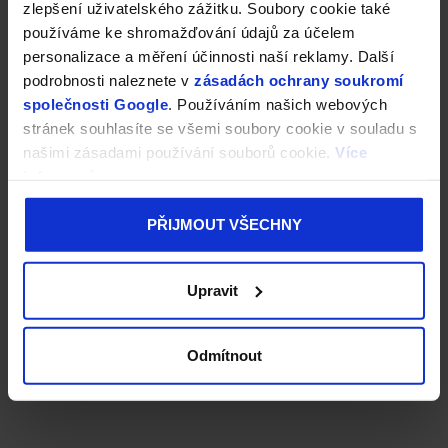
zlepšení uživatelského zážitku. Soubory cookie také
používáme ke shromažďování údajů za účelem
personalizace a měření účinnosti naší reklamy. Další
podrobnosti naleznete v
zásadách ochrany soukromí
společnosti Google
. Používáním našich webových
stránek souhlasíte se všemi soubory cookie v souladu s
našimi zásadami používání souborů cookie.
Více
informací
PŘIJMOUT VŠECHNY
Upravit
Odmítnout