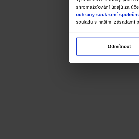
shromažďování údajů za účel
ochrany soukromí společno
souladu s našimi zásadami p
Odmítnout