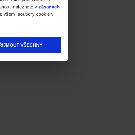
bnosti naleznete v
zásadách
e všemi soubory cookie v
ŘIJMOUT VŠECHNY