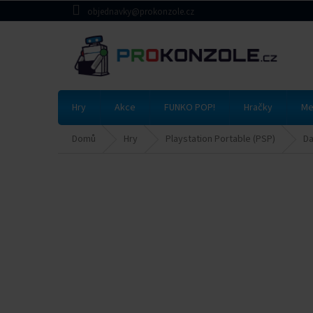
Přejít
objednavky@prokonzole.cz
na
obsah
Hry
Akce
FUNKO POP!
Hračky
Me
Domů
Hry
Playstation Portable (PSP)
Da