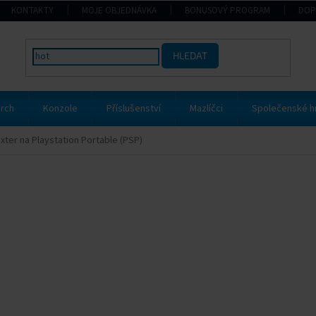
KONTAKTY
MOJE OBJEDNÁVKA
BONUSOVÝ PROGRAM
DOP
HLEDAT
rch
Konzole
Příslušenství
Mazlíčci
Společenské h
xter na Playstation Portable (PSP)