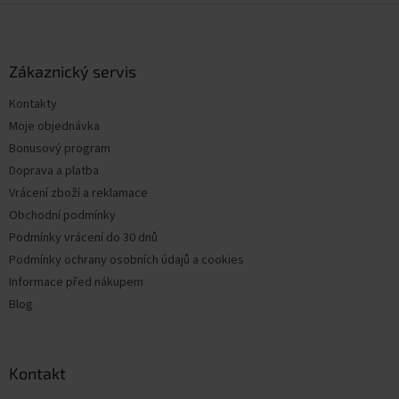
Z
á
p
a
Zákaznický servis
t
Kontakty
í
Moje objednávka
Bonusový program
Doprava a platba
Vrácení zboží a reklamace
Obchodní podmínky
Podmínky vrácení do 30 dnů
Podmínky ochrany osobních údajů a cookies
Informace před nákupem
Blog
Kontakt