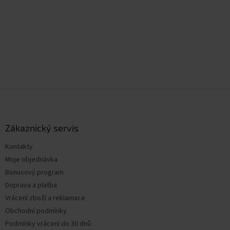
Z
á
p
a
Zákaznický servis
t
Kontakty
í
Moje objednávka
Bonusový program
Doprava a platba
Vrácení zboží a reklamace
Obchodní podmínky
Podmínky vrácení do 30 dnů