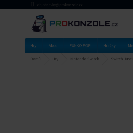
Přejít
objednavky@prokonzole.cz
na
obsah
Hry
Akce
FUNKO POP!
Hračky
Me
Domů
Hry
Nintendo Switch
Switch Just