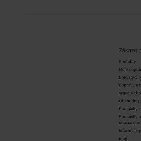
Z
á
p
a
t
Zákaznic
í
Kontakty
Moje objed
Bonusový 
Doprava a p
Vrácení zbo
Obchodní 
Podmínky v
Podmínky o
údajů a coo
Informace 
Blog