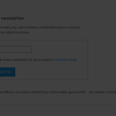
 newsletter
 e-mail a my vám budeme zasílat informace o nových
 na našem e-shopu.
e-mailu souhlasím se zpracováním
osobních údajů
ÁSIT SE
ecifikace se mohou změnit bez výslovného upozornění.
Hry máme v různýc
.