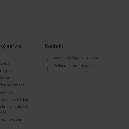
ký servis
Kontakt
objednavky
@
prokonzole.cz
návka
program
latba
ží a reklamace
podmínky
rácení do 30 dnů
chrany osobních
kies
před nákupem