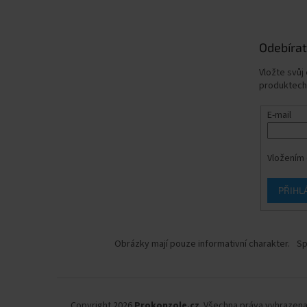
Odebírat
Vložte svůj
produktech
E-mail
Vložením 
PŘIHL
Obrázky mají pouze informativní charakter.
Sp
Copyright 2026
Prokonzole.cz
. Všechna práva vyhrazena