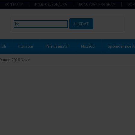
KONTAKTY
MOJE OBJEDNÁVKA
BONUSOVÝ PROGRAM
DOP
HLEDAT
rch
Konzole
Příslušenství
Mazlíčci
Společenské h
 Dance 2026 Nové