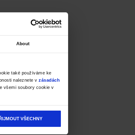
About
cookie také používáme ke
bnosti naleznete v
zásadách
e všemi soubory cookie v
ŘIJMOUT VŠECHNY