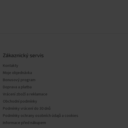
Z
á
p
a
Zákaznický servis
t
Kontakty
í
Moje objednávka
Bonusový program
Doprava a platba
Vrácení zboží a reklamace
Obchodní podmínky
Podmínky vrácení do 30 dnů
Podmínky ochrany osobních údajů a cookies
Informace před nákupem