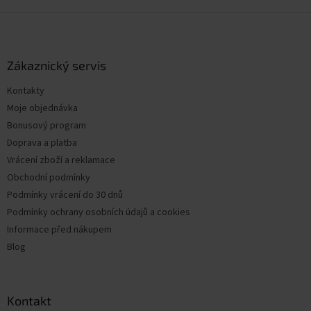
Z
á
p
a
Zákaznický servis
t
Kontakty
í
Moje objednávka
Bonusový program
Doprava a platba
Vrácení zboží a reklamace
Obchodní podmínky
Podmínky vrácení do 30 dnů
Podmínky ochrany osobních údajů a cookies
Informace před nákupem
Blog
Kontakt