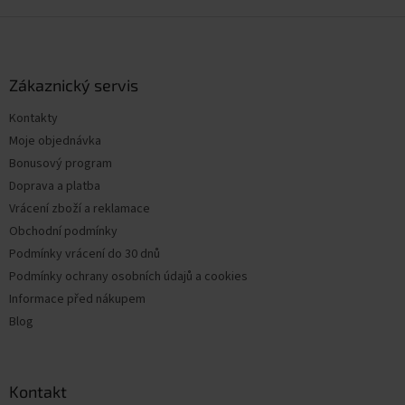
Z
á
p
a
Zákaznický servis
t
Kontakty
í
Moje objednávka
Bonusový program
Doprava a platba
Vrácení zboží a reklamace
Obchodní podmínky
Podmínky vrácení do 30 dnů
Podmínky ochrany osobních údajů a cookies
Informace před nákupem
Blog
Kontakt