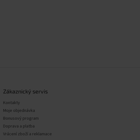
Z
á
p
a
Zákaznický servis
t
Kontakty
í
Moje objednávka
Bonusový program
Doprava a platba
Vrácení zboží a reklamace