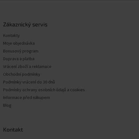
Z
á
p
a
Zákaznický servis
t
Kontakty
í
Moje objednávka
Bonusový program
Doprava a platba
Vrácení zboží a reklamace
Obchodní podmínky
Podmínky vrácení do 30 dnů
Podmínky ochrany osobních údajů a cookies
Informace před nákupem
Blog
Kontakt