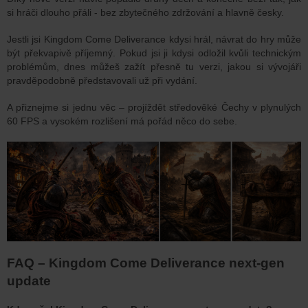
si hráči dlouho přáli - bez zbytečného zdržování a hlavně česky.
Jestli jsi Kingdom Come Deliverance kdysi hrál, návrat do hry může
být překvapivě příjemný. Pokud jsi ji kdysi odložil kvůli technickým
problémům, dnes můžeš zažít přesně tu verzi, jakou si vývojáři
pravděpodobně představovali už při vydání.
A přiznejme si jednu věc – projíždět středověké Čechy v plynulých
60 FPS a vysokém rozlišení má pořád něco do sebe.
FAQ – Kingdom Come Deliverance next-gen
update