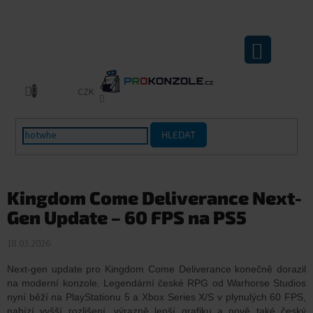
Přejít
na
obsah
NÁKUPNÍ
KOŠÍK
CZK
HLEDAT
Kingdom Come Deliverance Next-
Gen Update – 60 FPS na PS5
18.03.2026
Next-gen update pro Kingdom Come Deliverance konečně dorazil
na moderní konzole. Legendární české RPG od Warhorse Studios
nyní běží na PlayStationu 5 a Xbox Series X/S v plynulých 60 FPS,
nabízí vyšší rozlišení, výrazně lepší grafiku a nově také český