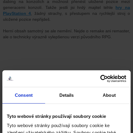
dabing na konzolích a možnost přenést uložené pozice mezi
generacemi konzolí. Takže jestli jsi hrdý majitel téhle
hry na
PlayStation 4
, žádný strachy, s přestupem na rychlejší stroj o
uložené pozice nepřijdeš.
Herní obsah samotný se ale nemění. Nejde o remake ani remaster,
ale o technicky výrazně vylepšenou verzi původního RPG.
Consent
Details
About
Tyto webové stránky používají soubory cookie
Tyto webové stránky používají soubory cookie ke
zlepšení uživatelského zážitku. Soubory cookie také