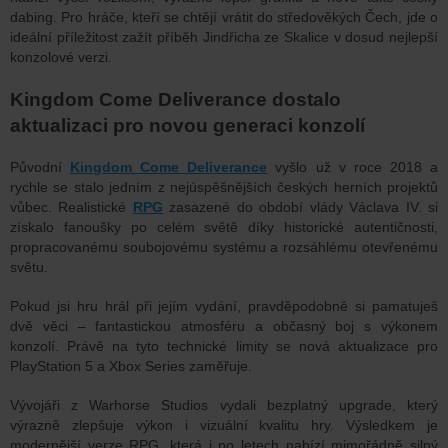
dabing. Pro hráče, kteří se chtějí vrátit do středověkých Čech, jde o
ideální příležitost zažít příběh Jindřicha ze Skalice v dosud nejlepší
konzolové verzi.
Kingdom Come Deliverance dostalo
aktualizaci pro novou generaci konzolí
Původní
Kingdom Come Deliverance
vyšlo už v roce 2018 a
rychle se stalo jedním z nejúspěšnějších českých herních projektů
vůbec. Realistické
RPG
zasazené do období vlády Václava IV. si
získalo fanoušky po celém světě díky historické autentičnosti,
propracovanému soubojovému systému a rozsáhlému otevřenému
světu.
Pokud jsi hru hrál při jejím vydání, pravděpodobně si pamatuješ
dvě věci – fantastickou atmosféru a občasný boj s výkonem
konzolí. Právě na tyto technické limity se nová aktualizace pro
PlayStation 5 a Xbox Series zaměřuje.
Vývojáři z Warhorse Studios vydali bezplatný upgrade, který
výrazně zlepšuje výkon i vizuální kvalitu hry. Výsledkem je
modernější verze RPG, která i po letech nabízí mimořádně silný