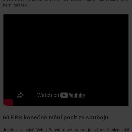
herní zážitek.
60 FPS konečně mění pocit ze soubojů
Jedním z největších přínosů nové verze je výrazně plynulejší