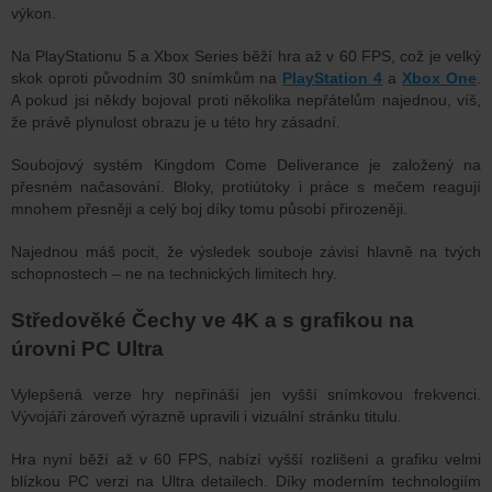
výkon.
Na PlayStationu 5 a Xbox Series běží hra až v 60 FPS, což je velký
skok oproti původním 30 snímkům na
PlayStation 4
a
Xbox One
.
A pokud jsi někdy bojoval proti několika nepřátelům najednou, víš,
že právě plynulost obrazu je u této hry zásadní.
Soubojový systém Kingdom Come Deliverance je založený na
přesném načasování. Bloky, protiútoky i práce s mečem reagují
mnohem přesněji a celý boj díky tomu působí přirozeněji.
Najednou máš pocit, že výsledek souboje závisí hlavně na tvých
schopnostech – ne na technických limitech hry.
Středověké Čechy ve 4K a s grafikou na
úrovni PC Ultra
Vylepšená verze hry nepřináší jen vyšší snímkovou frekvenci.
Vývojáři zároveň výrazně upravili i vizuální stránku titulu.
Hra nyní běží až v 60 FPS, nabízí vyšší rozlišení a grafiku velmi
blízkou PC verzi na Ultra detailech. Díky moderním technologiím