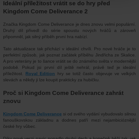
Ideální příležitost vrátit se do hry před
Kingdom Come Deliverance 2
Značka Kingdom Come Deliverance je dnes znovu velmi populární.
Druhý díl přivedl do série spoustu nových hráčů a zároveň
připomněl, jak silný příběh první hra nabízí.
Tato aktualizace tak přichází v ideální chvíli. Pro nové hráče je to
perfektní způsob, jak poznat začátek příběhu Jindřicha ze Skalice.
A pro veterány je to šance vrátit se do známého světa v modernější
podobě.
Pokud jsi první díl ještě nehrál, právě teď je ideální
příležitost.
Royal Edition
hry se totiž často objevuje ve velkých
slevách a někdy ji lze koupit prakticky za hubičku.
Proč si Kingdom Come Deliverance zahrát
znovu
Kingdom Come Deliverance
si od svého vydání vybudovalo silnou
fanouškovskou základnu a dodnes patří mezi nejambicióznější
české hry vůbec.
Díky nové verzi navíc popadlo druhý dech a konečně běží tak, jak