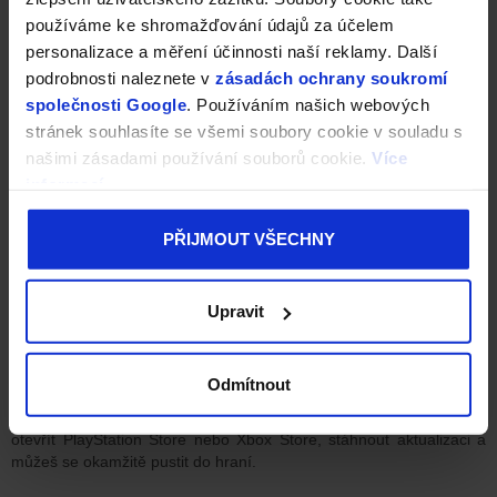
používáme ke shromažďování údajů za účelem
personalizace a měření účinnosti naší reklamy. Další
podrobnosti naleznete v
zásadách ochrany soukromí
společnosti Google
. Používáním našich webových
stránek souhlasíte se všemi soubory cookie v souladu s
našimi zásadami používání souborů cookie.
Více
informací
PŘIJMOUT VŠECHNY
Kingdom Come Deliverance PS5 upgrade je
zdarma
Upravit
Dobrá zpráva je, že tento upgrade je zcela zdarma.
Odmítnout
Pokud už vlastníš verzi
hry pro Xbox One
nebo PS4, můžeš si
jednoduše stáhnout optimalizovanou verzi pro nové
konzole
.
Stačí
otevřít PlayStation Store nebo Xbox Store, stáhnout aktualizaci a
můžeš se okamžitě pustit do hraní.