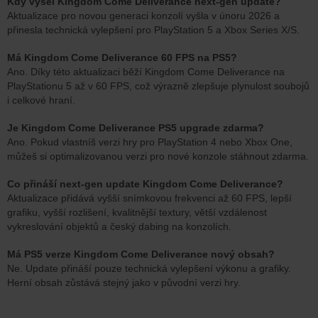
Kdy vyšel Kingdom Come Deliverance next-gen update?
Aktualizace pro novou generaci konzolí vyšla v únoru 2026 a
přinesla technická vylepšení pro PlayStation 5 a Xbox Series X/S.
Má Kingdom Come Deliverance 60 FPS na PS5?
Ano. Díky této aktualizaci běží Kingdom Come Deliverance na
PlayStationu 5 až v 60 FPS, což výrazně zlepšuje plynulost soubojů
i celkové hraní.
Je Kingdom Come Deliverance PS5 upgrade zdarma?
Ano. Pokud vlastníš verzi hry pro PlayStation 4 nebo Xbox One,
můžeš si optimalizovanou verzi pro nové konzole stáhnout zdarma.
Co přináší next-gen update Kingdom Come Deliverance?
Aktualizace přidává vyšší snímkovou frekvenci až 60 FPS, lepší
grafiku, vyšší rozlišení, kvalitnější textury, větší vzdálenost
vykreslování objektů a český dabing na konzolích.
Má PS5 verze Kingdom Come Deliverance nový obsah?
Ne. Update přináší pouze technická vylepšení výkonu a grafiky.
Herní obsah zůstává stejný jako v původní verzi hry.