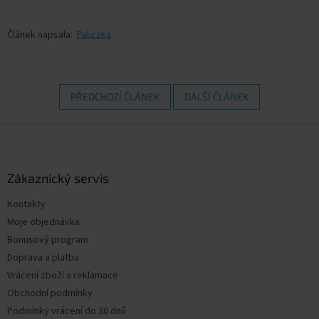
Článek napsala:
Paliczka
PŘEDCHOZÍ ČLÁNEK
DALŠÍ ČLÁNEK
Z
á
p
a
Zákaznický servis
t
Kontakty
í
Moje objednávka
Bonusový program
Doprava a platba
Vrácení zboží a reklamace
Obchodní podmínky
Podmínky vrácení do 30 dnů