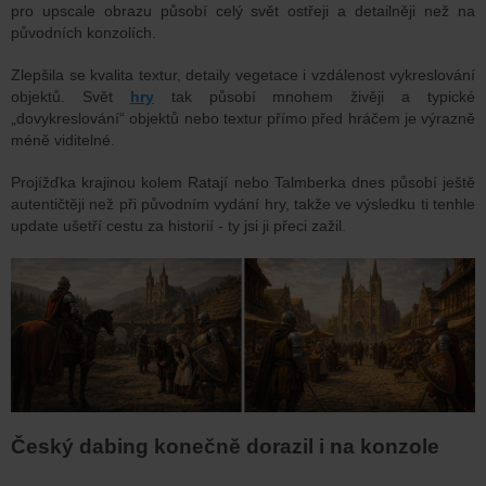
pro upscale obrazu působí celý svět ostřeji a detailněji než na
původních konzolích.
Zlepšila se kvalita textur, detaily vegetace i vzdálenost vykreslování
objektů. Svět
hry
tak působí mnohem živěji a typické
„dovykreslování“ objektů nebo textur přímo před hráčem je výrazně
méně viditelné.
Projížďka krajinou kolem Ratají nebo Talmberka dnes působí ještě
autentičtěji než při původním vydání hry, takže ve výsledku ti tenhle
update ušetří cestu za historií - ty jsi ji přeci zažil.
Český dabing konečně dorazil i na konzole