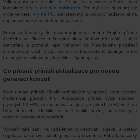
Velkou novinkou je také to, že se hra oficiálně zařadila mezi
konzolové
hry s českým dabingem
.
Ten byl sice dostupný už
dříve ve verzi
hry na PC
, ale péeskový a xboxový nadšenci si na
něj museli počkat až do této aktualizace.
Pro české fanoušky jde o velmi příjemnou změnu. Projít si příběh
Jindřicha ze Skalice s českými hlasy dodává hře ještě silnější
atmosféru a pomáhá lépe vtáhnout do historického prostředí
středověkých Čech (vždyť česká hra bez českého dabingu je tak
trochu jako svíčková bez knedlíku
–
špatnej vtip).
Co přesně přináší aktualizace pro novou
generaci konzolí
Nový update přináší několik technických vylepšení, která výrazně
modernizují původní hru.
Aktualizace přináší vyšší rozlišení,
plynulých 60 FPS a vizuální kvalitu, která se velmi blíží PC verzi na
Ultra detailech. Zlepšila se také kvalita textur, anti-aliasing a
celkové vykreslování prostředí.
Vývojáři také sáhli na vzdálenost vykreslování objektů a detaily
vegetace, takže svět působí plnější a přirozenější. Přibyl také český