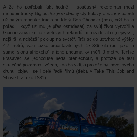
A že ho potřebují fakt hodně –
současný rekordman mezi
monster trucky Bigfoot #5 je skutečný čtyřkolový obr. Je v pořadí
už pátým monster truckem, který Bob Chandler (nojo, drží ho to
pořád,
i když už mu je přes osmdesát
) za svůj život vytvořil a
Guinnessova kniha světových rekordů ho uvádí jako „nejvyšší,
nejširší a nejtěžší pick-up na světě“.
Trčí se do úctyhodné výšky
4,7 metrů, váží těžko představitelných 17.236 kilo (asi jako tři
samci slona afrického) a jeho pneumatiky měří 3 metry.
Tenhle
krasavec se jednoduše nedá přehlédnout, a protože se těší
skutečně pozornosti všech, kdo ho vidí, a protože byl první svého
druhu, objevil se i celé řadě filmů (třeba v Take This Job and
Shove It z roku 1981).