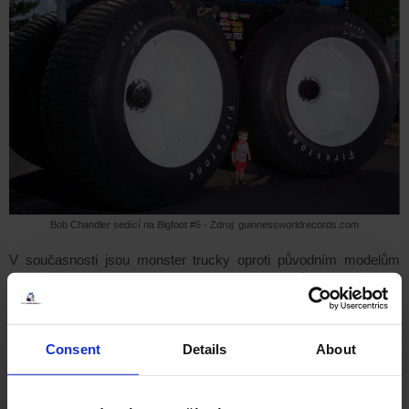
Bob Chandler sedící na Bigfoot #5 - Zdroj: guinnessworldrecords.com
V
současnosti jsou monster trucky oproti původním modelům
díky laminátovým karoseriím, lepším motorům a vlastním
závěsným systémem pro každé kolo daleko lépe ovladatelné,
jsou lehčí a samozřejmě taky bezpečnější.
Consent
Details
About
M
onster Jam v Č
R, hračky a hry
Poprvé jsme se s vytuněnými obry v rámci soutěže Monster Jam