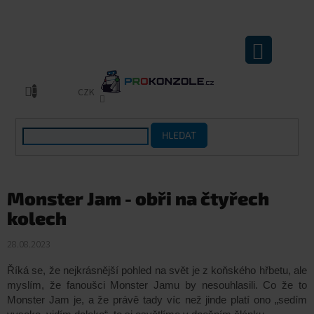
Přejít
na
obsah
NÁKUPNÍ
KOŠÍK
CZK
HLEDAT
Monster Jam - obři na čtyřech
kolech
28.08.2023
Říká se, že nejkrásnější pohled na svět je z koňského hřbetu, ale
myslím, že fanoušci Monster Jamu by nesouhlasili. Co že to
Monster Jam je, a že právě tady víc než jinde platí ono „sedím