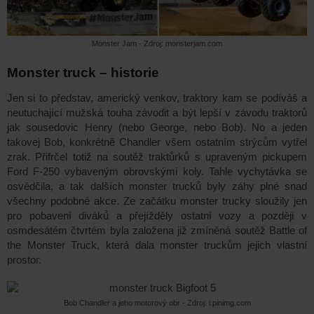
Monster Jam - Zdroj: monsterjam.com
Monster truck – historie
Jen si to představ, americký venkov, traktory kam se podíváš a
neutuchající mužská touha závodit a být lepší v závodu traktorů
jak sousedovic Henry (nebo George, nebo Bob). No a jeden
takovej Bob, konkrétně Chandler všem ostatním strýcům vytřel
zrak. Přifrčel totiž na soutěž traktůrků s upraveným
pickupem
Ford F-250 vybaveným obrovskými koly.
Tahle vychytávka se
osvědčila, a tak dalších monster trucků byly záhy plné snad
všechny podobné akce. Ze začátku monster trucky sloužily jen
pro pobavení diváků a přejížděly ostatní vozy a později v
osmdesátém čtvrtém byla založena již zmíněná soutěž
Battle of
the Monster Truck,
která dala monster truckům jejich vlastní
prostor.
Bob Chandler a jeho motorový obr - Zdroj: i.pinimg.com