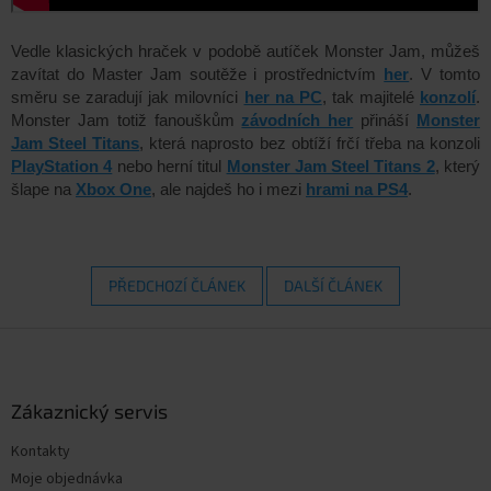
Vedle klasických hraček v podobě autíček Monster Jam, můžeš
zavítat do Master Jam soutěže i prostřednictvím
her
. V tomto
směru se zaradují jak milovníci
her na PC
, tak majitelé
konzolí
.
Monster Jam totiž fanouškům
závodních her
přináší
Monster
Jam Steel Titans
, která naprosto bez obtíží frčí třeba na konzoli
PlayStation 4
nebo herní titul
Monster Jam Steel Titans 2
, který
šlape na
Xbox One
, ale najdeš ho i mezi
hrami na PS4
.
PŘEDCHOZÍ ČLÁNEK
DALŠÍ ČLÁNEK
Z
á
p
a
Zákaznický servis
t
Kontakty
í
Moje objednávka