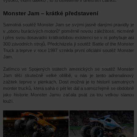
vysoko, vidím daleko“, to si osvětlíme v dnešním článku.
Monster Jam – krátké představení
Samotná soutěž Monster Jam se svými jasně danými pravidly je
v „oboru burácivých motorů“ poměrně novou záležitostí, nicméně
i přes svou dosavadní krátkodobou existenci se v ní pohybuje asi
300 závodních strojů. Předcházela jí soutěž Battle of the Monster
Truck a teprve v roce 1987 vznikla první oficiální soutěž Monster
Jam.
Zatímco ve Spojených státech amerických se soutěž Monster
Jam těší skutečně velké oblibě, u nás je tento adrenalinový
zážitek teprve v plenkách. Dost možná je to historií samotných
monter trucků, která sahá o pět let dál a samozřejmě se obdobně
jako historie Monster Jamu začala psát za tou velkou slanou
louží.