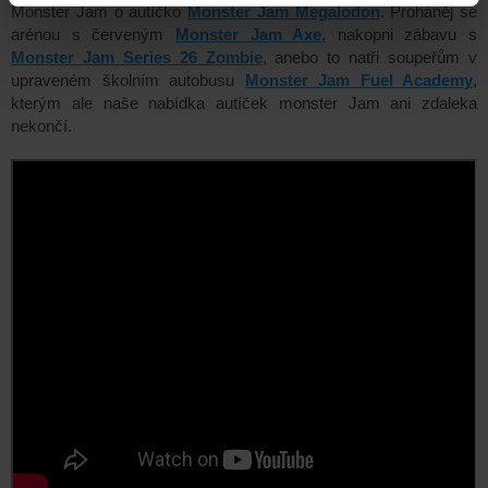
Monster Jam o autíčko
Monster Jam Megalodon
. Proháněj se
arénou s červeným
Monster Jam Axe
, nakopni zábavu s
Monster Jam Series 26 Zombie
, anebo to natři soupeřům v
upraveném
školním autobusu
Monster Jam Fuel Academy
,
kterým ale naše nabídka autíček monster Jam ani zdaleka
nekončí.