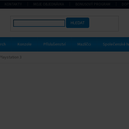
KONTAKTY
MOJE OBJEDNÁVKA
BONUSOVÝ PROGRAM
DOP
HLEDAT
rch
Konzole
Příslušenství
Mazlíčci
Společenské h
laystation 3