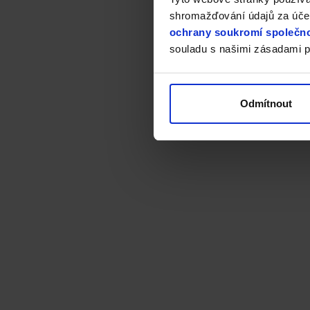
shromažďování údajů za účel
ochrany soukromí společno
souladu s našimi zásadami p
Odmítnout