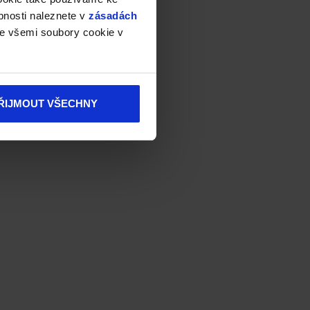
bnosti naleznete v
zásadách
e všemi soubory cookie v
ŘIJMOUT VŠECHNY