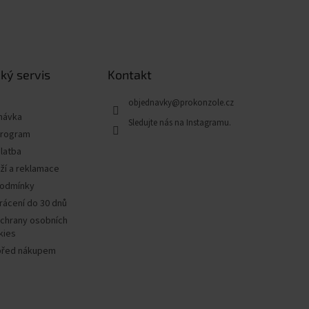
ký servis
Kontakt
objednavky
@
prokonzole.cz
návka
program
latba
ží a reklamace
podmínky
rácení do 30 dnů
chrany osobních
kies
před nákupem