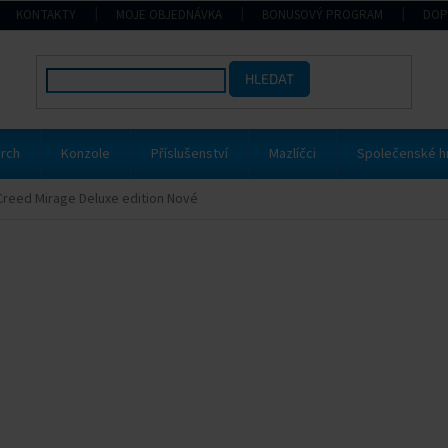
KONTAKTY
MOJE OBJEDNÁVKA
BONUSOVÝ PROGRAM
DOP
HLEDAT
rch
Konzole
Příslušenství
Mazlíčci
Společenské h
Creed Mirage Deluxe edition Nové