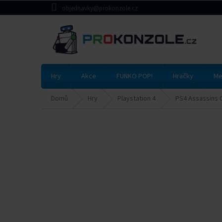
Přejít
objednavky@prokonzole.cz
na
obsah
Hry
Akce
FUNKO POP!
Hračky
Me
Domů
Hry
Playstation 4
PS4 Assassins 