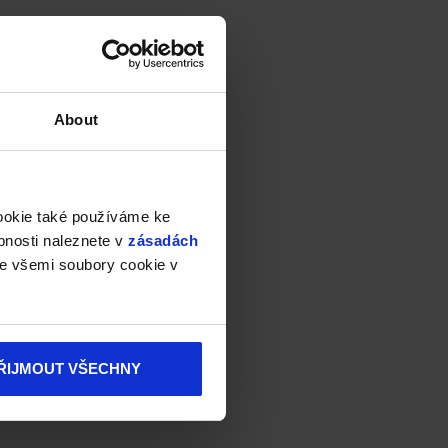
About
cookie také používáme ke
bnosti naleznete v
zásadách
e všemi soubory cookie v
ŘIJMOUT VŠECHNY