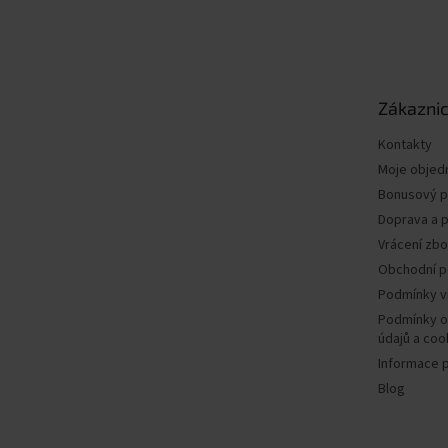
Z
á
p
a
t
Zákaznic
í
Kontakty
Moje objed
Bonusový 
Doprava a p
Vrácení zbo
Obchodní 
Podmínky v
Podmínky o
údajů a coo
Informace 
Blog