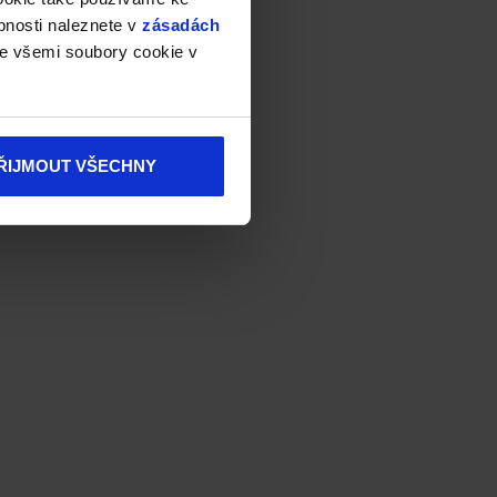
bnosti naleznete v
zásadách
e všemi soubory cookie v
ŘIJMOUT VŠECHNY