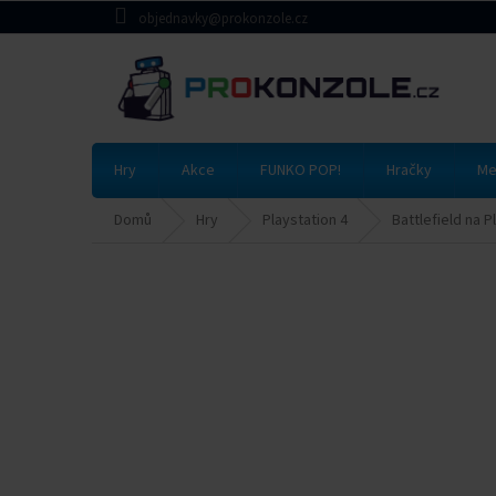
Přejít
objednavky@prokonzole.cz
na
obsah
Hry
Akce
FUNKO POP!
Hračky
Me
Domů
Hry
Playstation 4
Battlefield na P