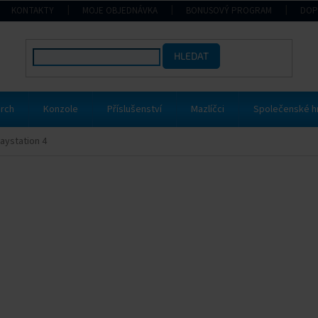
KONTAKTY
MOJE OBJEDNÁVKA
BONUSOVÝ PROGRAM
DOP
HLEDAT
rch
Konzole
Příslušenství
Mazlíčci
Společenské h
laystation 4