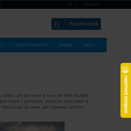
RAVA A PLATBA
VRÁCENÍ ZBOŽÍ A REKLAMACE
CZK
Přihlášení
OBCHODNÍ PODMÍNK
NÁKUPNÍ
Prázdný košík
KOŠÍK
ry
Chytrá domácnost
Novinky
Bazar
Dárkové pou
 veliké, ale bylo naše a ty se do těch českých
dává smysl a přemýšlíš, jakéhože moku jsem si
v klidu posaď do sesle, páč království přichází…