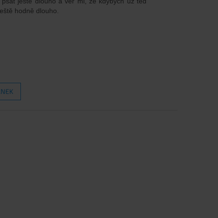
sát ještě dlouho a věř mi, že kdybych už teď
ještě hodně dlouho.
ÁNEK