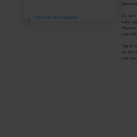
Deliver
Že se v
Sledovat na Instagramu
nám tak
Plamen 
z první
Tak či 
ve hře 
než sam