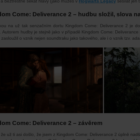
 a beztrestně sekat hlavy (jako můžeš v
Hogwarts Legacy
sesílat jen 
om Come: Deliverance 2 – hudbu složil, slova n
kou na už tak senzačním dortu Kingdom Come: Deliverance 2 je do
k. Autorem hudby je stejně jako v případě Kingdom Come: Deliverance sk
 zasloužil o vznik nejen soundtraku jako takového, ale i o vznik tzv. ada
dom Come: Deliverance 2 – závěrem
 že už ti asi došlo, že jsem z Kingdom Come: Deliverance 2 úplně nad