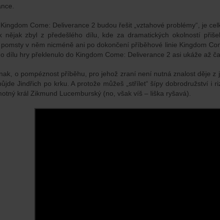
ance.
 Kingdom Come: Deliverance 2 budou řešit „vztahové problémy“, je cel
 nějak zbyl z předešlého dílu, kde za dramatických okolností přiše
pomsty v něm nicméně ani po dokončení příběhové linie Kingdom Come
ho dílu hry překlenulo do Kingdom Come: Deliverance 2 asi ukáže až ča
onak, o pompéznost příběhu, pro jehož zraní není nutná znalost děje z j
půjde Jindřich po krku. A protože můžeš „střílet“ šípy dobrodružství i r
otný král Zikmund Lucemburský (no, však víš – liška ryšavá).