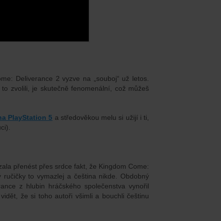
me: Deliverance 2 vyzve na „souboj“ už letos.
 to zvolili, je skutečně fenomenální, což můžeš
na PlayStation 5
a středověkou melu si užijí i ti,
ci).
zala přenést přes srdce fakt, že Kingdom Come:
ý ručičky to vymazlej a čeština nikde. Obdobný
rance z hlubin hráčského společenstva vynořil
 vidět, že si toho autoři všimli a bouchli češtinu