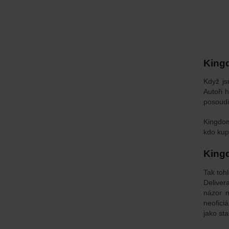
King
Když js
Autoři 
posoudit
Kingdom
kdo kup
Kingd
Tak toh
Deliver
názor m
neoficiá
jako st