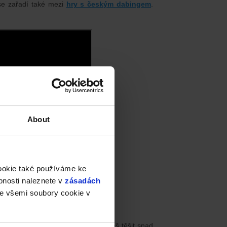
se zařadí také mezi
hry s českým dabingem
.
About
cookie také používáme ke
bnosti naleznete v
zásadách
e všemi soubory cookie v
du první osoby, ve kterém se můžeš těšit snad