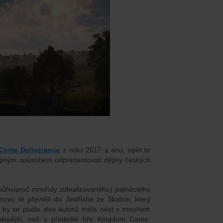
Come Deliverance
z roku 2017 a ano, opět to
 jiným způsobem odprezentovali dějiny českých
í bůhvíproč mnohdy zidealizovaného) patnáctého
novu tě převtělí do Jindřicha ze Skalice, který
ra by se podle slov autorů měla nést v mnohem
olepější, než v předešlé hře Kingdom Come: