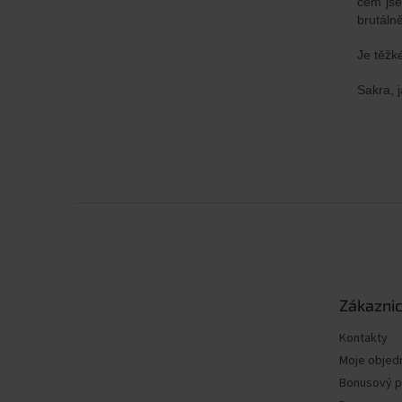
čem jse
brutáln
Je těžké
Sakra, j
Z
á
p
a
t
Zákaznic
í
Kontakty
Moje objed
Bonusový 