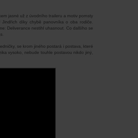
kem jasné už z úvodního traileru a motiv pomsty
l Jindřich díky chybě panovníka o oba rodiče.
: Deliverance nestihl uhasnout. Co dalšího se
s.
edničky, se krom jiného postará i postava, které
izika vysoko, nebude touhle postavou nikdo jiný,