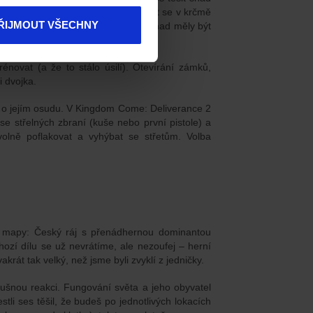
j s možností drandit na koních, opíjet se v krčmě
ŘIJMOUT VŠECHNY
vej šermířským soubojům, které by snad měly být
nic, který meč vidí poprvé, že jo).
énovat (a že to stálo úsilí). Otevírání zámků,
i dvojka.
í o jejím osudu. V Kingdom Come: Deliverance 2
 střelných zbraní (kuše nebo první pistole) a
volně poflakovat a vyhýbat se střetům. Volba
 mapy: Český ráj s přenádhernou dominantou
zí dílu se už nevrátíme, ale nezoufej – herní
rát tak velký, než jsme byli zvyklí z jedničky.
slušnou reakci. Fungování světa a jeho obyvatel
tli ses těšil, že budeš po jednotlivých lokacích