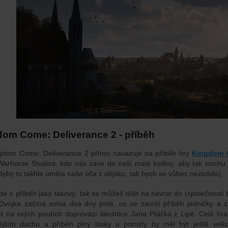
om Come: Deliverance 2 - příběh
gdom Come: Deliverance 2 přímo navazuje na příběh hry
Kingdom 
arhorse Studios, kdo nás zave do naší malé kotliny, aby tak trochu
dyby to takhle uměla naše úča z dějáku, tak bych se vůbec nezlobila).
de o příběh jako takový, tak se můžeš těšit na návrat do (společnost
. Dvojka začíná sotva dva dny poté, co se završí příběh jedničky a z
át na svých poutích doprovází šlechtice Jana Ptáčka z Lipé. Celá h
ějším duchu a příběh plný lásky a pomsty by měl být ještě velk