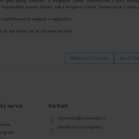
m tady psala, osahám. O Kingdom Come: Deliverance 2 bych mohla p
ě nepřesáhla rozsah článku, tak o Kingdom Come: Deliverance 2 melu 
 vyzdvihnout to nejlepší z nejlepšího.
á se tak těším, že to ani není možný!
PŘEDCHOZÍ ČLÁNEK
DALŠÍ ČL
ký servis
Kontakt
objednavky
@
prokonzole.cz
návka
program