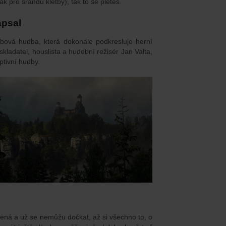
tak pro srandu kletby), tak to se pleteš.
apsal
bová hudba, která dokonale podkresluje herní
ladatel, houslista a hudební režisér Jan Valta,
ptivní hudby.
šená a už se nemůžu dočkat, až si všechno to, o