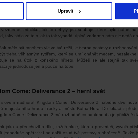
ny aktivity, které je možné z tématu patnáctého století vytěžit. Počíte
Upravit
P
n tak někde zevlit a číst třeba knihu. Toulej se krajinou nebo se oddá
jednodušší jak v předešlém dílu (přeci jen už nejsi žádný nýmand z Nema
 vezmeme jedničku, tak to nebyly jen souboje, které bylo nutné natr
ad, taky stálo za to a jak to tak vypadá, úplně zadarmo nám nic nedá an
šak mělo být mnohem víc ve tvé režii, je tvorba postavy a rozhodován
ýt třeba věhlasným rytířem, který se umí ohánět mečem, nezalekne se
izuje se na útok z koňského hřbetu. Můžeš se ale stejně tak své
izací je jednoduše jen a pouze na tobě.
om Come: Deliverance 2 – herní svět
 slovem nádhera! Kingdom Come: Deliverance 2 nabídne dvě nové
ě majestátního hradu Trosky a město Kutná Hora. Do lokací z předcho
ngdom Come: Deliverance 2 má rozhodně co nabídnout a je přibližně dvak
tak jako u předchozího dílu, každá akce, kterou provedeš, vyvolá pří
t jednoduše opět vliv i na další osud tvé postavy a obráceně. Takže jes