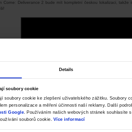
 Come: Deliverance 2 bude mít kompletní českou lokalizaci, takže 
ši!
Details
ají soubory cookie
jí soubory cookie ke zlepšení uživatelského zážitku. Soubory 
em personalizace a měření účinnosti naší reklamy. Další podro
sti Google
. Používáním našich webových stránek souhlasíte s
oužívání souborů cookie.
Více informací
om Come: Deliverance 2 – hratelnost
 Come: Deliverance 2 je stejně jako jednička realistické
RPG
z pohle