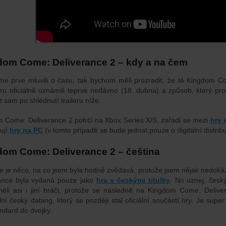
dom Come: Deliverance 2 – kdy a na čem
me prve mluvili o času, tak bychom měli prozradit, že tě Kingdom Co
hru oficiálně oznámili teprve nedávno (18. dubna) a způsob, který pro
 sám po shlédnutí traileru níže.
 Come: Deliverance 2 pofrčí na Xbox Series X/S, zařadí se mezi
hry 
ují
hry na PC
(v tomto případě se bude jednat pouze o digitální distribu
om Come: Deliverance 2 – čeština
le je něco, na co jsem byla hodně zvědavá, protože jsem nějak nedoká
ance byla vydaná pouze jako
hra s českými titulky
. No uznej, česk
ěli asi i jiní hráči, protože se následně na Kingdom Come: Delive
lní český dabing, který se později stal oficiální součástí hry. Je super
andard do dvojky.