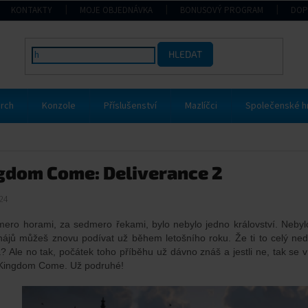
KONTAKTY
MOJE OBJEDNÁVKA
BONUSOVÝ PROGRAM
DOP
HLEDAT
rch
Konzole
Příslušenství
Mazlíčci
Společenské h
gdom Come: Deliverance 2
24
ero horami, za sedmero řekami, bylo nebylo jedno království. Nebylo
hájů můžeš znovu podívat už během letošního roku. Že ti to celý ne
a? Ale no tak, počátek toho příběhu už dávno znáš a jestli ne, tak se 
Kingdom Come. Už podruhé!