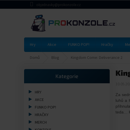
Přejít
objednavky@prokonzole.cz
na
obsah
Hry
Akce
FUNKO POP!
Hračky
Me
Domů
Blog
Kingdom Come: Deliverance 2
P
Kin
Přeskočit
o
Kategorie
kategorie
s
10.05.20
t
r
HRY
Za sedm
a
AKCE
luhů a 
n
přihnul
FUNKO POP!
n
teda… 
HRAČKY
í
MERCH
p