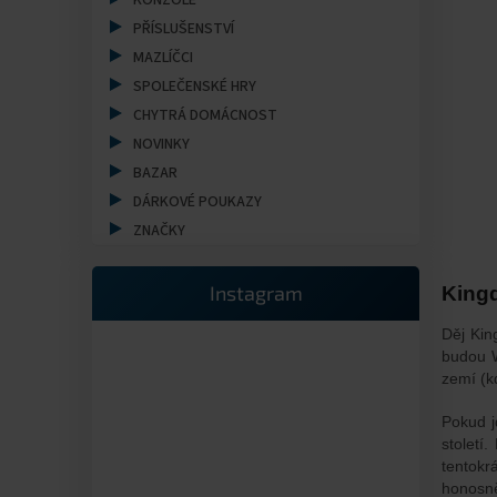
a
KONZOLE
n
PŘÍSLUŠENSTVÍ
e
MAZLÍČCI
l
SPOLEČENSKÉ HRY
CHYTRÁ DOMÁCNOST
NOVINKY
BAZAR
DÁRKOVÉ POUKAZY
ZNAČKY
Instagram
Kingd
Děj Kin
budou W
zemí (k
Pokud j
století
tentokr
honosn