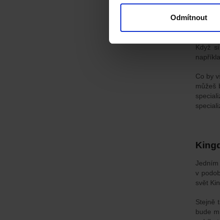
na všech
Odmítnout
nebo je
o něco 
Když si
napříkl
Co by v
můžeš b
special
special
Kingd
Jedním
v podob
svět Ki
Stejně 
bude mí