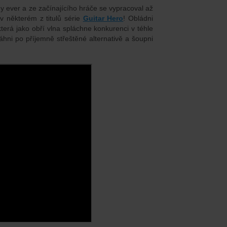
gy ever a ze začínajícího hráče se vypracoval až
v některém z titulů série
Guitar Hero
! Obládni
erá jako obří vlna spláchne konkurenci v téhle
sáhni po příjemně střeštěné alternativě a šoupni