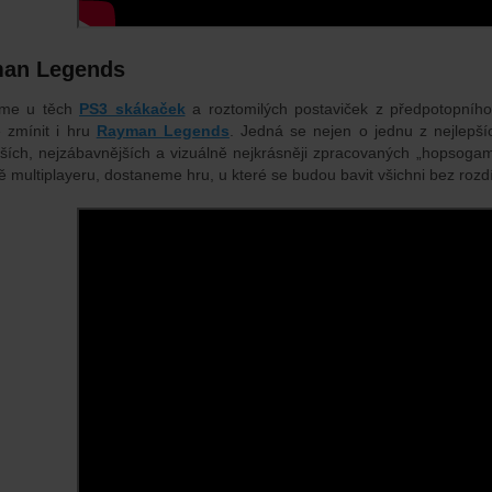
an Legends
sme u těch
PS3 skákaček
a roztomilých postaviček z předpotopního
 zmínit i hru
Rayman Legends
. Jedná se nejen o jednu z nejlepší
lších, nejzábavnějších a vizuálně nejkrásněji zpracovaných „hopsog
ě multiplayeru, dostaneme hru, u které se budou bavit všichni bez rozd