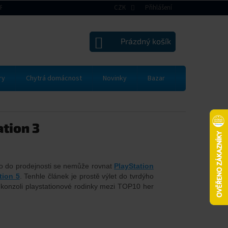
RAVA A PLATBA
VRÁCENÍ ZBOŽÍ A REKLAMACE
CZK
Přihlášení
OBCHODNÍ PODMÍNK
NÁKUPNÍ
Prázdný košík
KOŠÍK
ry
Chytrá domácnost
Novinky
Bazar
Dárkové pou
ation 3
 co do prodejnosti se nemůže rovnat
PlayStation
tion 5
. Tenhle článek je prostě výlet do tvrdýho
tí konzoli playstationové rodinky mezi TOP10 her