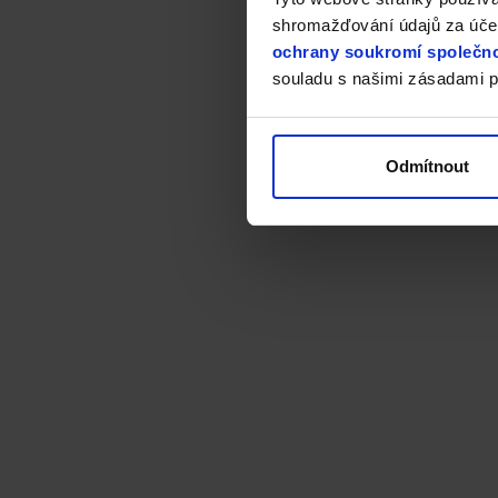
Teď nej
shromažďování údajů za účel
Apocal
ochrany soukromí společno
prostře
souladu s našimi zásadami p
vychutn
Odmítnout