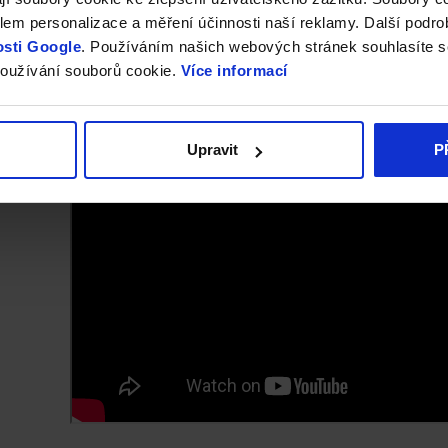
spíš každému správnému milovníkovi rychlých kol, burácejících m
em personalizace a měření účinnosti naší reklamy. Další podro
ypse
totiž představuje kombinaci všech tří zmíněných faktorů a jak
sti Google
. Používáním našich webových stránek souhlasíte s
dí města. Užij si pach spálených pneumatik u téhle skvělé multipla
oužívání souborů cookie.
Více informací
ej některý z předešlých titulů série Motorsporm.
Upravit
P