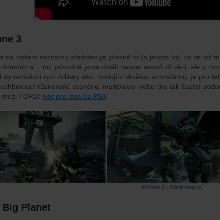
one 3
ra na našem seznamu představuje přesně to (a jenom to), co se od mili
 zbraních a… no, původně jsme chtěli napsat aspoň tři věci, ale v to
 dynamickou ryzí military akci, bodující skvělou atmosférou, je pro te
 dechberoucí různorodé scenérie, multiplayer nebo (ne tak často) po
la mezi TOP10
her pro dva na PS3
.
Killzone 3 - Zdroj: zing.cz
le Big Planet