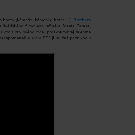
dva bratry (kámoše, kámošky, hráče…).
Brothers
 švédského filmového režiséra Josefa Farese,
vou vodu pro svého otce, prozkoumávej tajemná
y nezapomeneš a krom PS3 ji můžeš podniknout