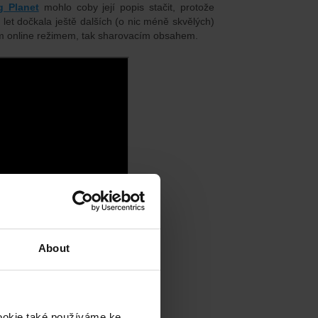
ig Planet
mohlo coby její popis stačit, protože
 let dočkala ještě dalších (o nic méně skvělých)
ím online režimem, tak sharovacím obsahem.
About
cookie také používáme ke