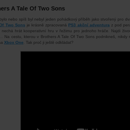
hers A Tale Of Two Sons
bylo nebo spíš byl nebyl jeden pohádkový příběh jako stvořený pro 
 Of Two Sons
je krásně zpracovaná
PS3 akční adventura
z pod pera
ě nechá hrát kooperativní hru v řežimu pro jednoho hráče. Najdi ži
… Na cestu, kterou v Brothers A Tale Of Two Sons podnikneš, nikd
 na
Xbox One
. Tak proč ji ještě odkládat?