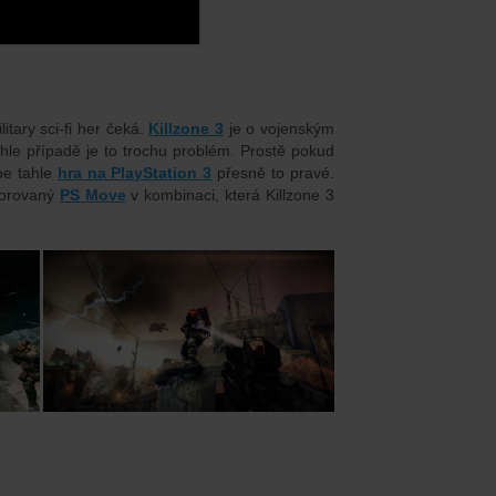
tary sci-fi her čeká.
Killzone 3
je o vojenským
mhle případě je to trochu problém. Prostě pokud
be tahle
hra na PlayStation 3
přesně to pravé.
dporovaný
PS Move
v kombinaci, která Killzone 3