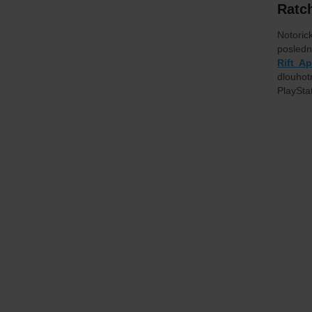
Ratc
Notori
posledn
Rift
Ap
dlouhot
PlayStat