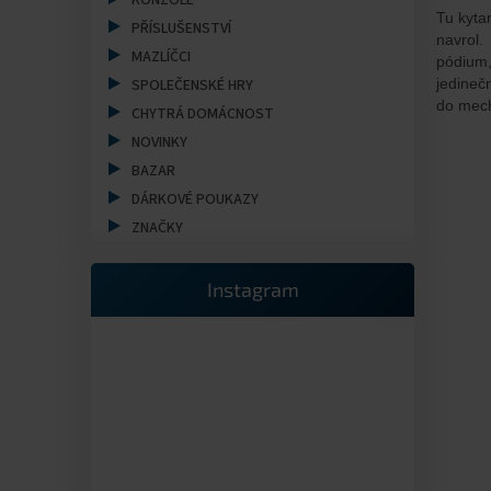
a
KONZOLE
Tu kyta
n
PŘÍSLUŠENSTVÍ
navrol.
e
MAZLÍČCI
pódium,
l
SPOLEČENSKÉ HRY
jedine
do mech
CHYTRÁ DOMÁCNOST
NOVINKY
BAZAR
DÁRKOVÉ POUKAZY
ZNAČKY
Instagram