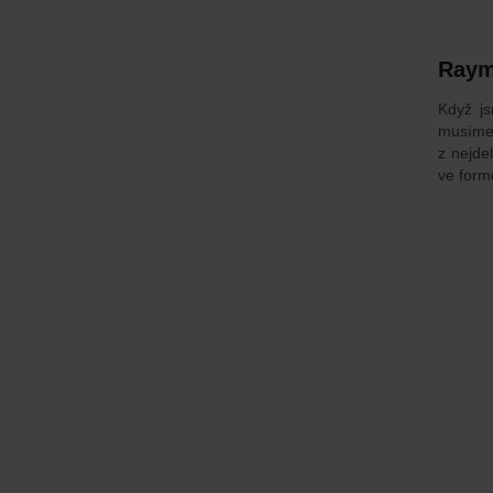
Raym
Když j
musíme
z nejde
ve form