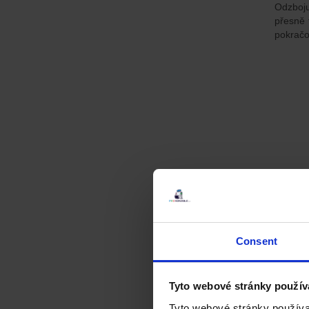
Odzboju
přesně 
pokračo
Consent
Tyto webové stránky použív
Moto
Tyto webové stránky používa