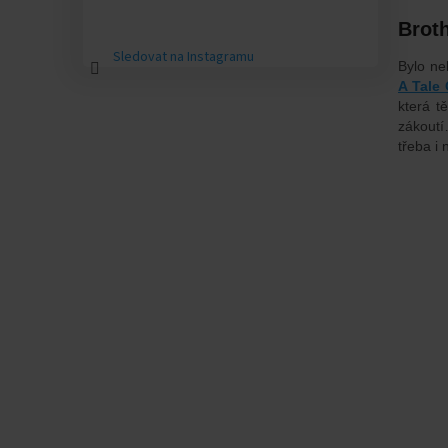
Brot
Sledovat na Instagramu
Bylo ne
A Tale
která t
zákoutí
třeba i