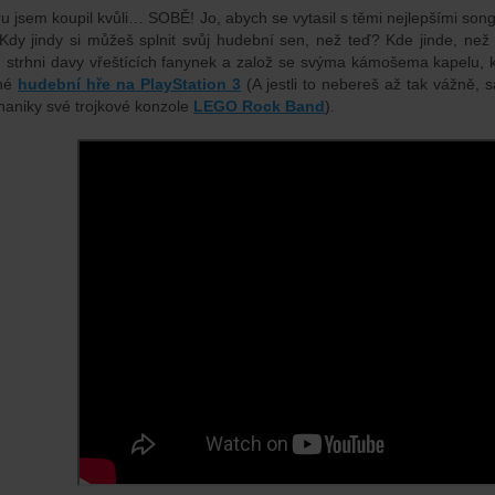
ru jsem koupil kvůli… SOBĚ! Jo, abych se vytasil s těmi nejlepšími son
 Kdy jindy si můžeš splnit svůj hudební sen, než teď? Kde jinde, než 
 strhni davy vřeštících fanynek a založ se svýma kámošema kapelu, kt
čné
hudební hře na PlayStation 3
(A jestli to nebereš až tak vážně, 
aniky své trojkové konzole
LEGO Rock Band
).