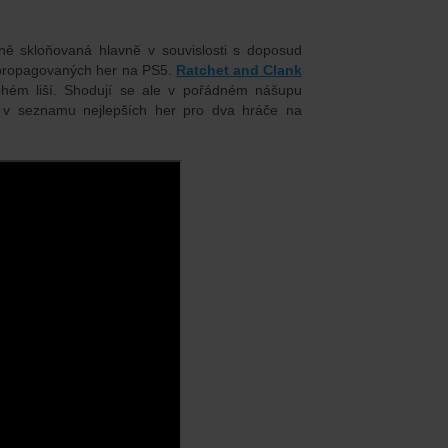
ně skloňovaná hlavně v souvislosti s doposud
ce propagovaných her na PS5.
Ratchet and Clank
hém liší. Shodují se ale v pořádném nášupu
ce v seznamu nejlepších her pro dva hráče na