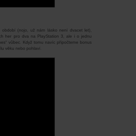
 období (nojo, už nám lásko není dvacet let),
ch her pro dva na PlayStation 3, ale i o jednu
ames“ vůbec. Když tomu navíc připočteme bonus
ílu věku nebo pohlaví.