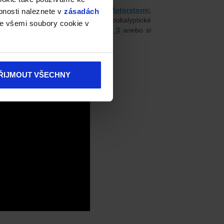
otorů a adrenalinu zasvítí oči.
Motorstorm:
bnosti naleznete v
zásadách
o třešničku nad tím vším nabízí apokalyptické
e všemi soubory cookie v
yerové
závodní hry na PlayStation 3
anebo si
ŘIJMOUT VŠECHNY