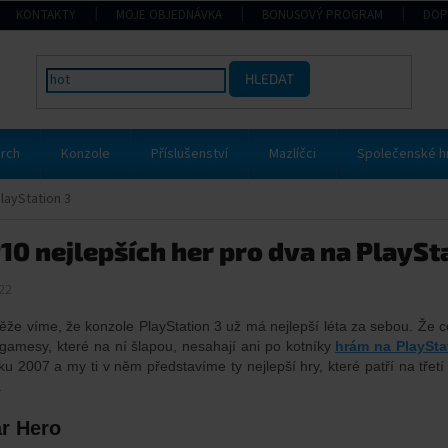
KONTAKTY
MOJE OBJEDNÁVKA
BONUSOVÝ PROGRAM
DOP
HLEDAT
rch
Konzole
Příslušenství
Mazlíčci
Společenské h
layStation 3
10 nejlepších her pro dva na PlaySt
22
něže víme, že konzole PlayStation 3 už má nejlepší léta za sebou. Že
 gamesy, které na ní šlapou, nesahají ani po kotníky
hrám na PlaySta
oku 2007 a my ti v něm představíme ty nejlepší hry, které patří na tře
.
ar Hero