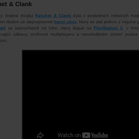
het & Clank
cky známá dvojka
Ratchet & Clank
byla v posledních měsících hod
ím titulem ze stejnojmenné
herní série
, který se stal jednou z nejví
art
se samozřejmě od toho, který šlapal na
PlayStation 3
, v mno
rvající zábavy, možnosti multiplayeru a neochvějném držení pozi
ion.