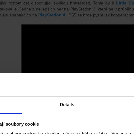
jící roztomilost disponující skvělou hratelností. Tohle by k
Little B
taková je. Jedna z nejlepších her na PlayStation 3, která se v průběhu
vání špapajících na
PlayStation 4
i PS5 se hrdě pyšní jak kooperačn
Details
ají soubory cookie
rstorm: Apocalypse
jí soubory cookie ke zlepšení uživatelského zážitku. Soubory 