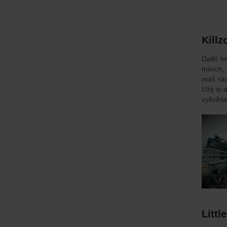
Killz
Další h
misích,
máš rád
Užij si
vyšvih
Litt